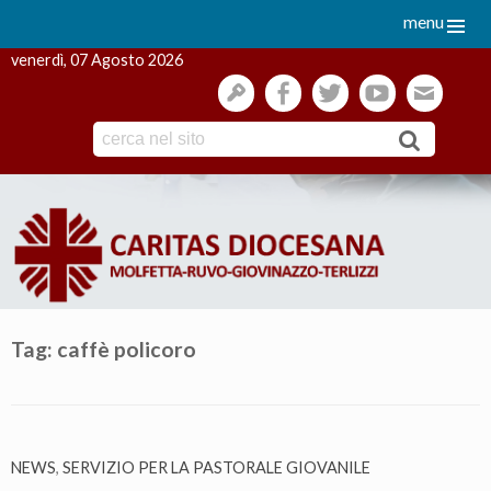
menu
venerdì, 07 Agosto 2026
gestione
facebook
twitter
youtube
webmai
Skip
to
content
Tag:
caffè policoro
NEWS
,
SERVIZIO PER LA PASTORALE GIOVANILE