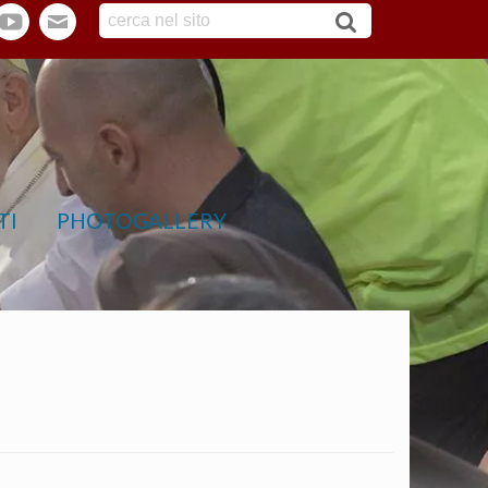
tter
youtube
webmail
TI
PHOTOGALLERY