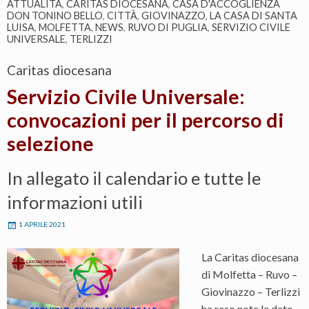
ATTUALITÀ
,
CARITAS DIOCESANA
,
CASA D'ACCOGLIENZA
DON TONINO BELLO
,
CITTÀ
,
GIOVINAZZO
,
LA CASA DI SANTA
LUISA
,
MOLFETTA
,
NEWS
,
RUVO DI PUGLIA
,
SERVIZIO CIVILE
UNIVERSALE
,
TERLIZZI
Caritas diocesana
Servizio Civile Universale:
convocazioni per il percorso di
selezione
In allegato il calendario e tutte le
informazioni utili
1 APRILE 2021
La Caritas diocesana
di Molfetta – Ruvo –
Giovinazzo – Terlizzi
ha reso note le date