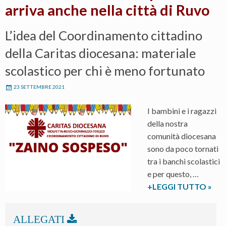
arriva anche nella città di Ruvo
L’idea del Coordinamento cittadino
della Caritas diocesana: materiale
scolastico per chi è meno fortunato
23 SETTEMBRE 2021
I bambini e i ragazzi
della nostra
comunità diocesana
sono da poco tornati
tra i banchi scolastici
e per questo, …
L’iniz
+LEGGI TUTTO
»
“Zai
Sosp
arriv