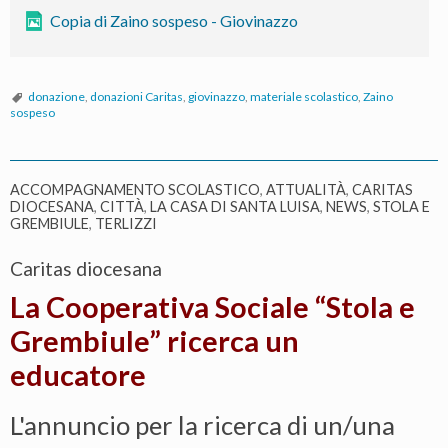
città
Copia di Zaino sospeso - Giovinazzo
di
Giov
donazione
,
donazioni Caritas
,
giovinazzo
,
materiale scolastico
,
Zaino
sospeso
ACCOMPAGNAMENTO SCOLASTICO
,
ATTUALITÀ
,
CARITAS
DIOCESANA
,
CITTÀ
,
LA CASA DI SANTA LUISA
,
NEWS
,
STOLA E
GREMBIULE
,
TERLIZZI
Caritas diocesana
La Cooperativa Sociale “Stola e
Grembiule” ricerca un
educatore
L'annuncio per la ricerca di un/una