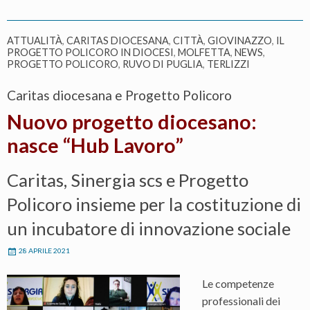
e
Grembiule”
ATTUALITÀ
,
CARITAS DIOCESANA
,
CITTÀ
,
GIOVINAZZO
,
IL
ricerca
PROGETTO POLICORO IN DIOCESI
,
MOLFETTA
,
NEWS
,
un
PROGETTO POLICORO
,
RUVO DI PUGLIA
,
TERLIZZI
educatore
Caritas diocesana e Progetto Policoro
Nuovo progetto diocesano:
nasce “Hub Lavoro”
Caritas, Sinergia scs e Progetto
Policoro insieme per la costituzione di
un incubatore di innovazione sociale
28 APRILE 2021
Le competenze
professionali dei