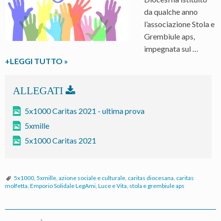
da qualche anno
l’associazione Stola e
Grembiule aps,
impegnata sul …
Il
+LEGGI TUTTO
»
tuo
5xmille
a
“Stola
5x1000 Caritas 2021 - ultima prova
e
5xmille
Grembiule”
5x1000 Caritas 2021
aps
5x1000
,
5xmille
,
azione sociale e culturale
,
caritas diocesana
,
caritas
molfetta
,
Emporio Solidale LegAmi
,
Luce e Vita
,
stola e grembiule aps