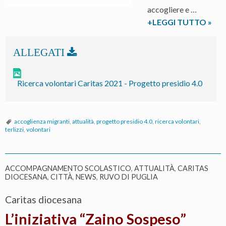
accogliere e …
La
+LEGGI TUTTO
»
Carit
dioc
avvia
il
Ricerca volontari Caritas 2021 - Progetto presidio 4.0
prog
Presi
4.0
accoglienza migranti
,
attualità
,
progetto presidio 4.0
,
ricerca volontari
,
per
terlizzi
,
volontari
accog
giova
migra
ACCOMPAGNAMENTO SCOLASTICO
,
ATTUALITÀ
,
CARITAS
a
DIOCESANA
,
CITTÀ
,
NEWS
,
RUVO DI PUGLIA
risch
Caritas diocesana
L’iniziativa “Zaino Sospeso”