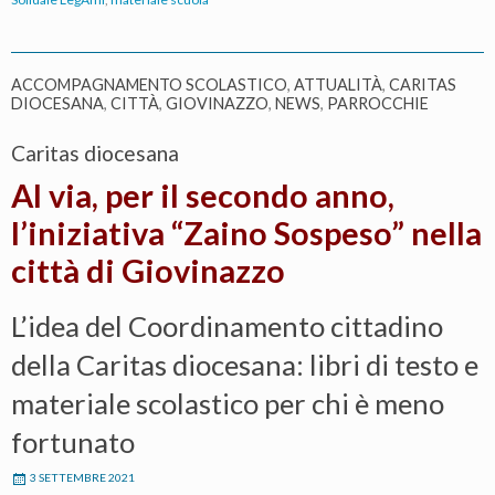
Solid
Legà
uniti
ACCOMPAGNAMENTO SCOLASTICO
,
ATTUALITÀ
,
CARITAS
DIOCESANA
,
CITTÀ
,
GIOVINAZZO
,
NEWS
,
PARROCCHIE
per
color
Caritas diocesana
il
Al via, per il secondo anno,
futu
l’iniziativa “Zaino Sospeso” nella
città di Giovinazzo
L’idea del Coordinamento cittadino
della Caritas diocesana: libri di testo e
materiale scolastico per chi è meno
fortunato
3 SETTEMBRE 2021