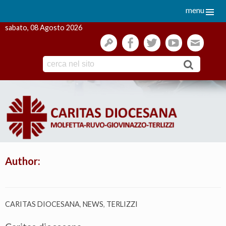
menu
sabato, 08 Agosto 2026
gestione
facebook
twitter
youtube
webmai
Skip
to
content
Author:
CARITAS DIOCESANA
,
NEWS
,
TERLIZZI