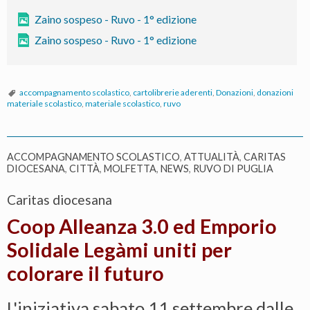
anch
Zaino sospeso - Ruvo - 1° edizione
nella
Zaino sospeso - Ruvo - 1° edizione
città
di
Ruvo
accompagnamento scolastico
,
cartolibrerie aderenti
,
Donazioni
,
donazioni
materiale scolastico
,
materiale scolastico
,
ruvo
ACCOMPAGNAMENTO SCOLASTICO
,
ATTUALITÀ
,
CARITAS
DIOCESANA
,
CITTÀ
,
MOLFETTA
,
NEWS
,
RUVO DI PUGLIA
Caritas diocesana
Coop Alleanza 3.0 ed Emporio
Solidale Legàmi uniti per
colorare il futuro
L'iniziativa sabato 11 settembre dalle