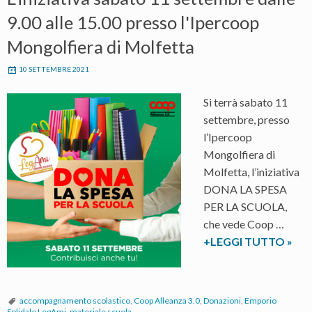
9.00 alle 15.00 presso l'Ipercoop
Mongolfiera di Molfetta
10 SETTEMBRE 2021
Si terrà sabato 11
settembre, presso
l’Ipercoop
Mongolfiera di
Molfetta, l’iniziativa
DONA LA SPESA
PER LA SCUOLA,
che vede Coop …
Coo
+LEGGI TUTTO
»
Allea
3.0
ed
accompagnamento scolastico
,
Coop Alleanza 3.0
,
Donazioni
,
Emporio
Empo
Solidale LegAmi
,
materiale scuola