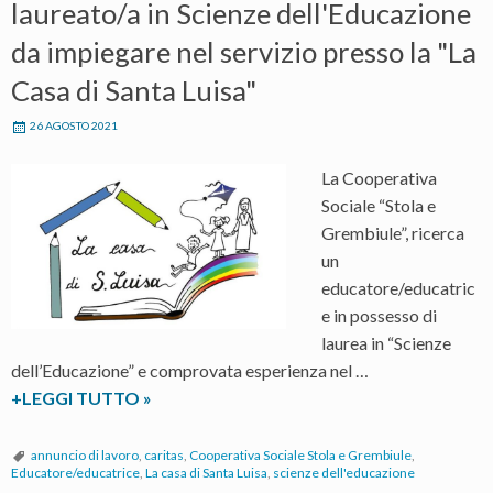
laureato/a in Scienze dell'Educazione
da impiegare nel servizio presso la "La
Casa di Santa Luisa"
26 AGOSTO 2021
La Cooperativa
Sociale “Stola e
Grembiule”, ricerca
un
educatore/educatric
e in possesso di
laurea in “Scienze
dell’Educazione” e comprovata esperienza nel …
La
+LEGGI TUTTO
»
Cooperativa
Sociale
annuncio di lavoro
,
caritas
,
Cooperativa Sociale Stola e Grembiule
,
Educatore/educatrice
,
La casa di Santa Luisa
,
scienze dell'educazione
“Stola