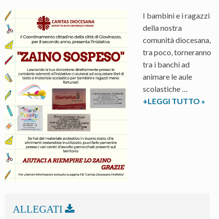
I bambini e i ragazzi
della nostra
comunità diocesana,
tra poco, torneranno
tra i banchi ad
animare le aule
scolastiche …
Al
+LEGGI TUTTO
»
via,
per
il
seco
anno
l’iniz
“Zai
Sosp
nella