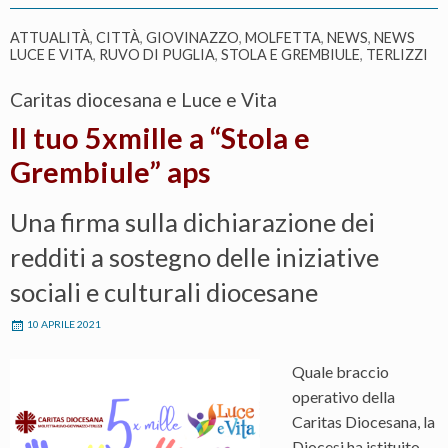
ATTUALITÀ
,
CITTÀ
,
GIOVINAZZO
,
MOLFETTA
,
NEWS
,
NEWS
LUCE E VITA
,
RUVO DI PUGLIA
,
STOLA E GREMBIULE
,
TERLIZZI
Caritas diocesana e Luce e Vita
Il tuo 5xmille a “Stola e
Grembiule” aps
Una firma sulla dichiarazione dei
redditi a sostegno delle iniziative
sociali e culturali diocesane
10 APRILE 2021
Quale braccio
operativo della
Caritas Diocesana, la
Diocesi ha istituito