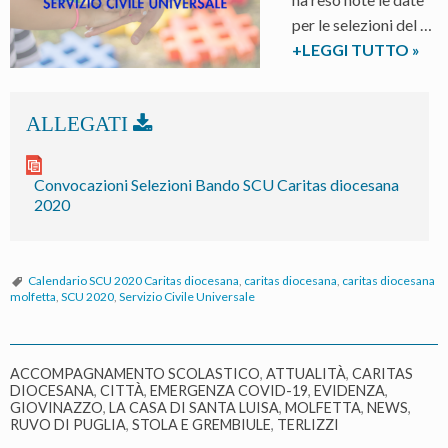
per le selezioni del …
Servi
+LEGGI TUTTO
»
Civil
Unive
conv
per
il
Convocazioni Selezioni Bando SCU Caritas diocesana
perc
2020
di
selez
Calendario SCU 2020 Caritas diocesana
,
caritas diocesana
,
caritas diocesana
molfetta
,
SCU 2020
,
Servizio Civile Universale
ACCOMPAGNAMENTO SCOLASTICO
,
ATTUALITÀ
,
CARITAS
DIOCESANA
,
CITTÀ
,
EMERGENZA COVID-19
,
EVIDENZA
,
GIOVINAZZO
,
LA CASA DI SANTA LUISA
,
MOLFETTA
,
NEWS
,
RUVO DI PUGLIA
,
STOLA E GREMBIULE
,
TERLIZZI