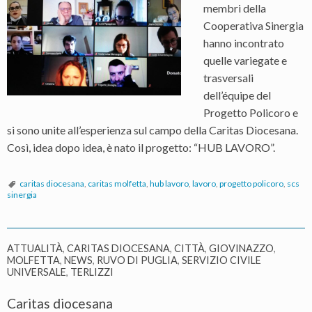
membri della
Cooperativa Sinergia
hanno incontrato
quelle variegate e
trasversali
dell’équipe del
Progetto Policoro e
si sono unite all’esperienza sul campo della Caritas Diocesana.
Così, idea dopo idea, è nato il progetto: “HUB LAVORO”.
caritas diocesana
,
caritas molfetta
,
hub lavoro
,
lavoro
,
progetto policoro
,
scs
sinergia
ATTUALITÀ
,
CARITAS DIOCESANA
,
CITTÀ
,
GIOVINAZZO
,
MOLFETTA
,
NEWS
,
RUVO DI PUGLIA
,
SERVIZIO CIVILE
UNIVERSALE
,
TERLIZZI
Caritas diocesana