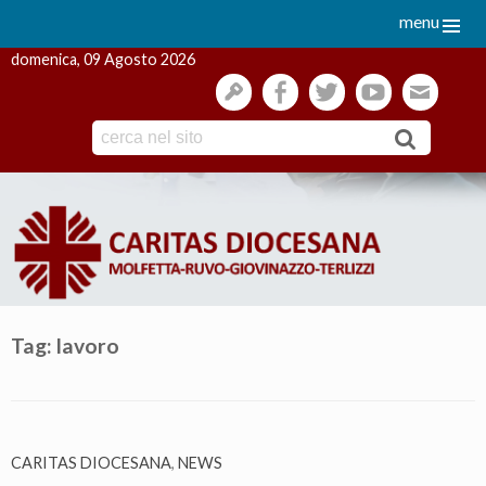
menu
domenica, 09 Agosto 2026
gestione
facebook
twitter
youtube
webmai
Skip
to
content
Tag:
lavoro
CARITAS DIOCESANA
,
NEWS