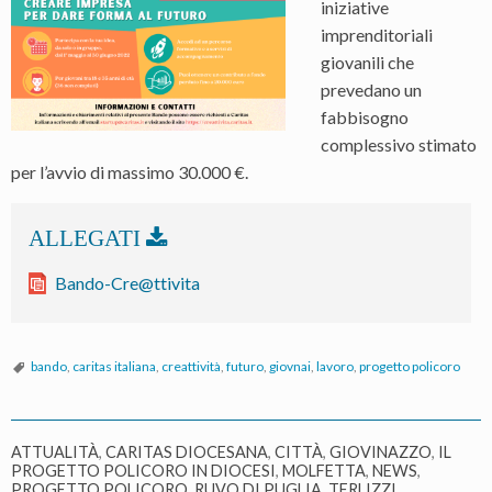
iniziative
imprenditoriali
giovanili che
prevedano un
fabbisogno
complessivo stimato
per l’avvio di massimo 30.000 €.
Bando-Cre@ttivita
bando
,
caritas italiana
,
creattività
,
futuro
,
giovnai
,
lavoro
,
progetto policoro
ATTUALITÀ
,
CARITAS DIOCESANA
,
CITTÀ
,
GIOVINAZZO
,
IL
PROGETTO POLICORO IN DIOCESI
,
MOLFETTA
,
NEWS
,
PROGETTO POLICORO
,
RUVO DI PUGLIA
,
TERLIZZI