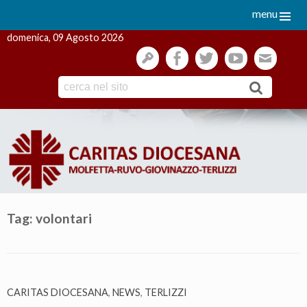
menu
domenica, 09 Agosto 2026
gestione
facebook
twitter
youtube
webmai
Skip
to
content
Tag:
volontari
CARITAS DIOCESANA
,
NEWS
,
TERLIZZI