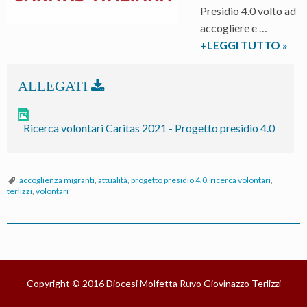
Presidio 4.0 volto ad
accogliere e …
La
+LEGGI TUTTO
»
Carit
dioc
avvia
il
Ricerca volontari Caritas 2021 - Progetto presidio 4.0
prog
Presi
4.0
accoglienza migranti
,
attualità
,
progetto presidio 4.0
,
ricerca volontari
,
per
terlizzi
,
volontari
accog
giova
migra
P
a
o
risch
s
Copyright © 2016
Diocesi Molfetta Ruvo Giovinazzo Terlizzi
t