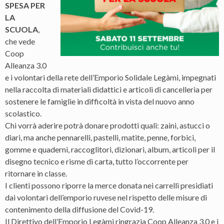
SPESA PER
LA
SCUOLA
,
che vede
Coop
Alleanza 3.0
e i volontari della rete dell’Emporio Solidale Legàmi, impegnati
nella raccolta di materiali didattici e articoli di cancelleria per
sostenere le famiglie in difficoltà in vista del nuovo anno
scolastico.
Chi vorrà aderire potrà donare prodotti quali: zaini, astucci o
diari, ma anche pennarelli, pastelli, matite, penne, forbici,
gomme e quaderni, raccoglitori, dizionari, album, articoli per il
disegno tecnico e risme di carta, tutto l’occorrente per
ritornare in classe.
I clienti possono riporre la merce donata nei carrelli presidiati
dai volontari dell’emporio ruvese nel rispetto delle misure di
contenimento della diffusione del Covid-19.
Il Direttivo dell’Emporio Legàmi ringrazia Coop Alleanza 3.0 e i