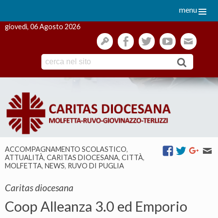
menu
giovedì, 06 Agosto 2026
gestione
facebook
twitter
youtube
webmai
Skip
to
content
ACCOMPAGNAMENTO SCOLASTICO
,
ATTUALITÀ
,
CARITAS DIOCESANA
,
CITTÀ
,
MOLFETTA
,
NEWS
,
RUVO DI PUGLIA
Caritas diocesana
Coop Alleanza 3.0 ed Emporio