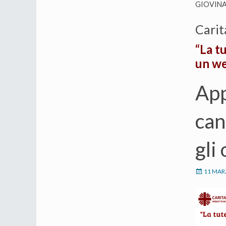
GIOVIN
Carit
“La t
un we
App
can
gli 
11 MAR