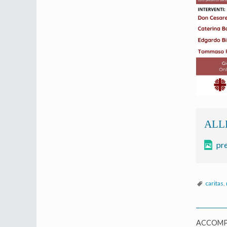
pre
caritas
,
ACCOMP