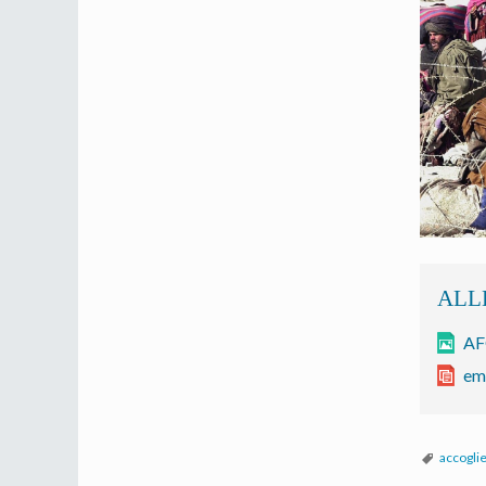
AF
em
accogli