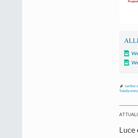
We
We
caritas
Tutela mino
ATTUAL
Luce 