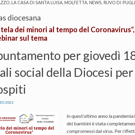
AZZO
,
LA CASA DI SANTA LUISA
,
MOLFETTA
,
NEWS
,
RUVO DI PUGL
as diocesana
utela dei minori al tempo del Coronavirus”
binar sul tema
untamento per giovedì 18 
ali social della Diocesi per
ospiti
ZO 2021
In quest’ultimo anno la pandemia h
dei bambini è stata completamente
compromessi dal virus. Per riflett