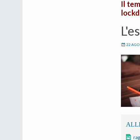
Il te
lock
L'e
22 AGO
ra