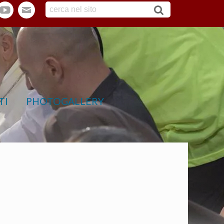
tter
youtube
webmail
TI
PHOTOGALLERY