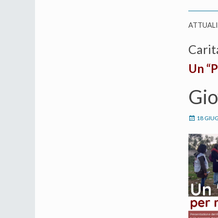
ATTUAL
Carit
Un “P
Gio
18 GIU