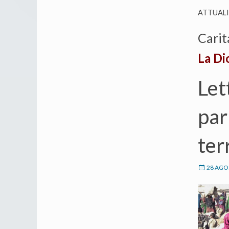
ATTUAL
Carit
La Di
Let
par
ter
28 AGO