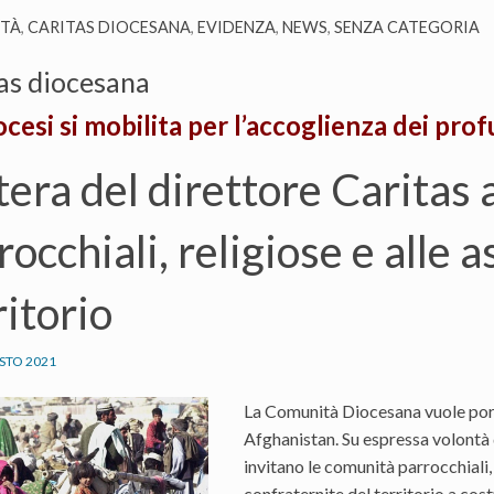
ITÀ
,
CARITAS DIOCESANA
,
EVIDENZA
,
NEWS
,
SENZA CATEGORIA
as diocesana
ocesi si mobilita per l’accoglienza dei pro
tera del direttore Caritas 
rocchiali, religiose e alle 
ritorio
STO 2021
La Comunità Diocesana vuole porr
Afghanistan. Su espressa volontà
invitano le comunità parrocchiali, 
confraternite del territorio a cost