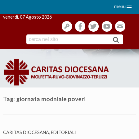
menu
venerdì, 07 Agosto 2026
gestione
facebook
twitter
youtube
webmai
Skip
to
content
Tag:
giornata modniale poveri
CARITAS DIOCESANA
,
EDITORIALI