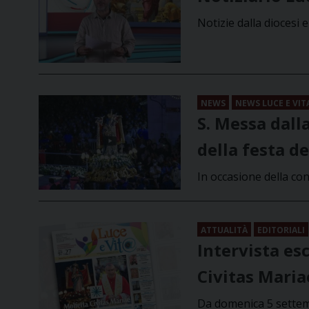
Notizie dalla diocesi 
NEWS
NEWS LUCE E VIT
S. Messa dall
della festa d
In occasione della co
ATTUALITÀ
EDITORIALI
Intervista esc
Civitas Mari
Da domenica 5 settemb