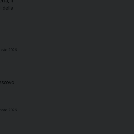
ta, il
i della
osto 2026
Vescovo
osto 2026
e