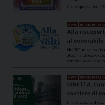
Anche quest’anno il S
NEWS
UFFICIO PER LE C
Alla riscoper
al venerabile
Nel 30° anniversario d
2023), la Chiesa dioc
continuare ad assapor
NEWS
UFFICIO PER LE 
DIRETTA. Con
cantiere di vo
In diretta dalla chie