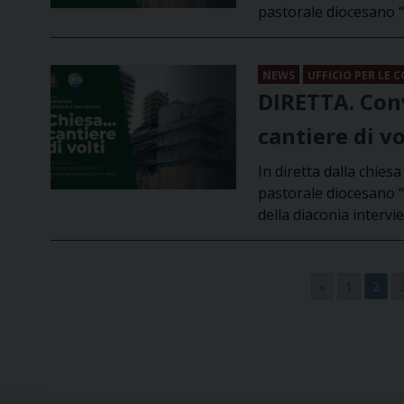
pastorale diocesano “C
NEWS
UFFICIO PER LE 
DIRETTA. Con
cantiere di v
In diretta dalla chie
pastorale diocesano “Ch
della diaconia intervie
«
1
2
Navigazione
articoli