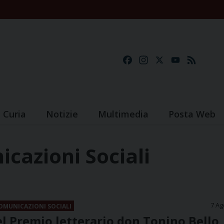
Facebook
Instagram
X
YouTube
Feed
Curia
Notizie
Multimedia
Posta Web
icazioni Sociali
7 Ag
COMUNICAZIONI SOCIALI
el Premio letterario don Tonino Bello