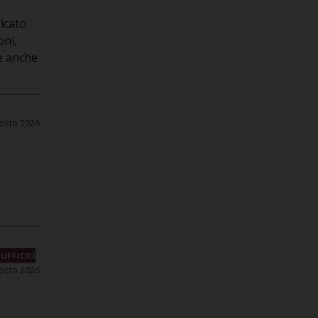
ticato
oni,
le anche
osto 2026
UFFICIO
osto 2026