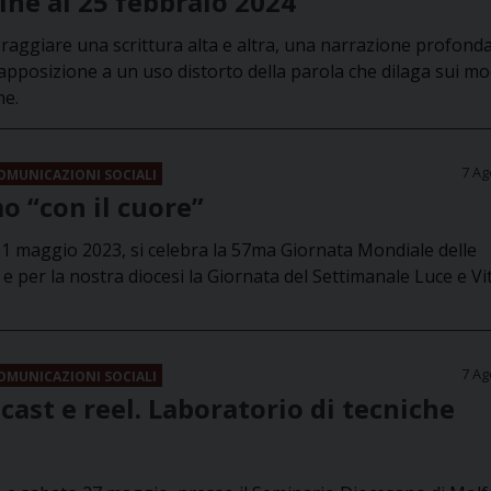
ne al 25 febbraio 2024
oraggiare una scrittura alta e altra, una narrazione profonda
rapposizione a un uso distorto della parola che dilaga sui m
ne.
7 Ag
COMUNICAZIONI SOCIALI
 “con il cuore”
1 maggio 2023, si celebra la 57ma Giornata Mondiale delle
e per la nostra diocesi la Giornata del Settimanale Luce e Vit
7 Ag
COMUNICAZIONI SOCIALI
cast e reel. Laboratorio di tecniche