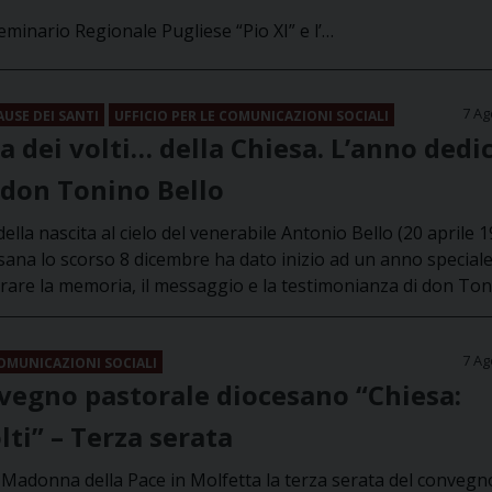
eminario Regionale Pugliese “Pio XI” e l’…
7 Ag
AUSE DEI SANTI
UFFICIO PER LE COMUNICAZIONI SOCIALI
ta dei volti… della Chiesa. L’anno dedi
 don Tonino Bello
ella nascita al cielo del venerabile Antonio Bello (20 aprile 
esana lo scorso 8 dicembre ha dato inizio ad un anno special
are la memoria, il messaggio e la testimonianza di don Ton
7 Ag
COMUNICAZIONI SOCIALI
vegno pastorale diocesano “Chiesa:
lti” – Terza serata
sa Madonna della Pace in Molfetta la terza serata del convegn