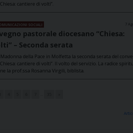
hiesa: cantiere di volti”.
7 Ag
COMUNICAZIONI SOCIALI
vegno pastorale diocesano “Chiesa:
olti” – Seconda serata
sa Madonna della Pace in Molfetta la seconda serata del conv
iesa: cantiere di volti”. Il volto del servizio. La radice spirit
ne la prof.ssa Rosanna Virgili, biblista.
3
4
5
6
7
...
35
»
Artic