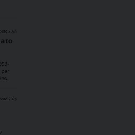
osto 2026
cato
1993-
e per
ino.
osto 2026
o