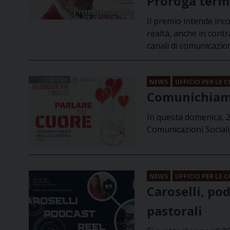
Proroga termi
Il premio intende inc
realtà, anche in cont
canali di comunicazio
NEWS
UFFICIO PER LE 
Comunichiamo
In questa domenica, 2
Comunicazioni Sociali 
NEWS
UFFICIO PER LE 
Caroselli, pod
pastorali