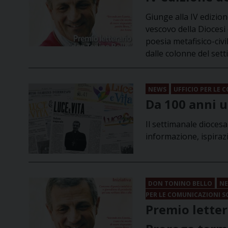
Giunge alla IV edizion
vescovo della Diocesi
poesia metafisico-civi
dalle colonne del set
NEWS
UFFICIO PER LE 
Da 100 anni u
Il settimanale dioces
informazione, ispirazi
DON TONINO BELLO
N
PER LE COMUNICAZIONI S
Premio letter