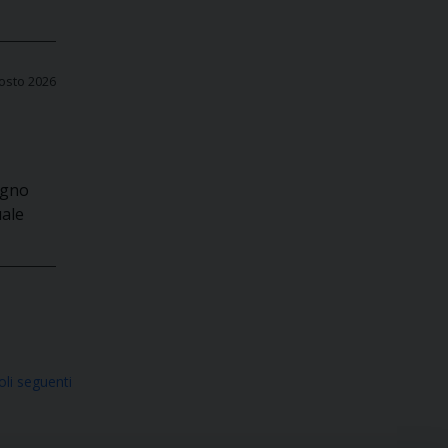
osto 2026
egno
uale
oli seguenti