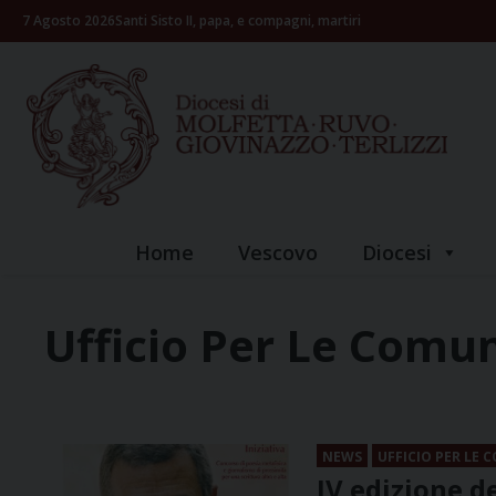
Skip
7 Agosto 2026
Santi Sisto II, papa, e compagni, martiri
to
content
Home
Vescovo
Diocesi
Ufficio Per Le Comun
NEWS
UFFICIO PER LE 
IV edizione d