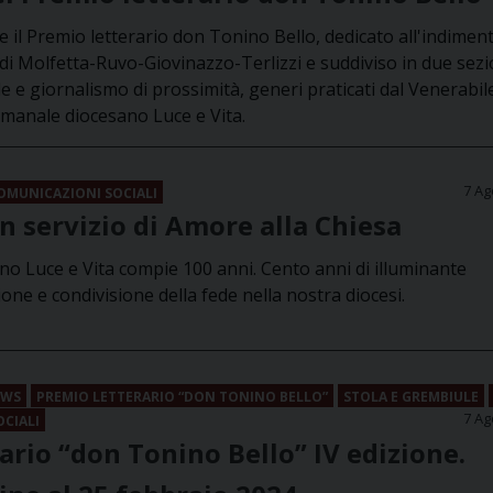
e il Premio letterario don Tonino Bello, dedicato all'indimen
 di Molfetta-Ruvo-Giovinazzo-Terlizzi e suddiviso in due sezi
le e giornalismo di prossimità, generi praticati dal Venerabi
timanale diocesano Luce e Vita.
7 Ag
COMUNICAZIONI SOCIALI
n servizio di Amore alla Chiesa
ano Luce e Vita compie 100 anni. Cento anni di illuminante
one e condivisione della fede nella nostra diocesi.
EWS
PREMIO LETTERARIO “DON TONINO BELLO”
STOLA E GREMBIULE
7 Ag
OCIALI
ario “don Tonino Bello” IV edizione.