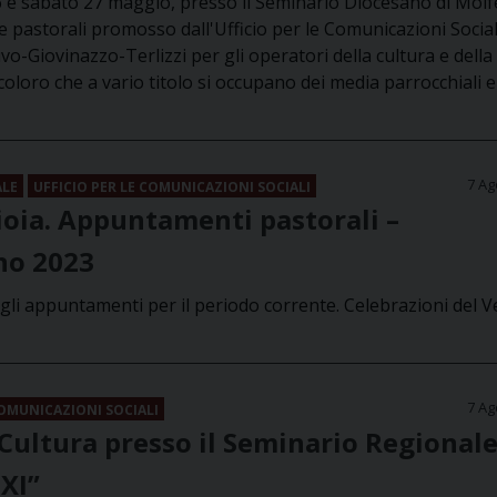
6 e sabato 27 maggio, presso il Seminario Diocesano di Molfet
e pastorali promosso dall'Ufficio per le Comunicazioni Social
vo-Giovinazzo-Terlizzi per gli operatori della cultura e della
oloro che a vario titolo si occupano dei media parrocchiali e
7 Ag
ALE
UFFICIO PER LE COMUNICAZIONI SOCIALI
ioia. Appuntamenti pastorali –
no 2023
degli appuntamenti per il periodo corrente. Celebrazioni del 
7 Ag
COMUNICAZIONI SOCIALI
Cultura presso il Seminario Regional
 XI”