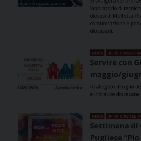
Si svolgerà venerdì 2
laboratorio di tecnich
diocesi di Molfetta-Ru
comunicazione e per c
diocesani.
NEWS
UFFICIO PASTOR
Servire con G
maggio/giug
In allegato il foglio 
e iniziative diocesane
NEWS
UFFICIO PER LE 
Settimana di 
Pugliese “Pio