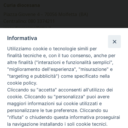
Curia diocesana
Piazza Giovene 4 – 70056 Molfetta (BA)
Centralino: 080 3374211
www.diocesimolfetta.it –
diocesimolfetta@pec.chiesacattolica.it
Informativa
Utilizziamo cookie o tecnologie simili per
Ufficio Comunicazioni sociali
finalità tecniche e, con il tuo consenso, anche per
altre finalità ("interazioni e funzionalità semplici",
Piazza Giovene 4 – 70056 Molfetta (BA)
"miglioramento dell'esperienza", "misurazione" e
comunicazionisociali@diocesimolfetta.it
"targeting e pubblicità") come specificato nella
cookie policy.
Cliccando su "accetta" acconsenti all'utilizzo dei
SEGUICI SU
cookie. Cliccando su "personalizza" puoi avere
Facebook
Instagram
X
YouTube
Feed
maggiori informazioni sui cookie utilizzati e
personalizzare le tue preferenze. Cliccando su
Privacy Policy - trasparenza
"rifiuta" o chiudendo questa informativa proseguirai
la navigazione installando i soli cookie tecnici.