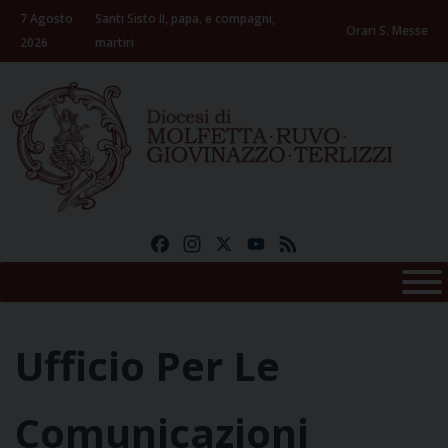
Skip
7 Agosto
Santi Sisto II, papa, e compagni,
to
Orari S. Messe
2026
martiri
content
Facebook
Instagram
X
YouTube
Feed
Ufficio Per Le
Comunicazioni