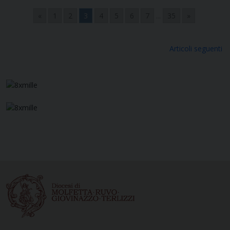
«
1
2
3
4
5
6
7
...
35
»
Navigazione
Articoli seguenti
articoli