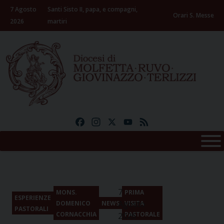
Skip
7 Agosto
Santi Sisto II, papa, e compagni,
to
Orari S. Messe
2026
martiri
content
Facebook
Instagram
X
YouTube
Feed
7
MONS.
PRIMA
ESPERIENZE
Agosto
DOMENICO
NEWS
VISITA
PASTORALI
CORNACCHIA
PASTORALE
2026