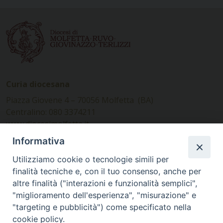
Curia diocesana
Piazza Giovene 4 – 70056 Molfetta (BA)
Centralino: 080 3374211
www.diocesimolfetta.it –
diocesimolfetta@pec.chiesacattolica.it
Informativa
Utilizziamo cookie o tecnologie simili per
Ufficio Comunicazioni sociali
finalità tecniche e, con il tuo consenso, anche per
altre finalità ("interazioni e funzionalità semplici",
Piazza Giovene 4 – 70056 Molfetta (BA)
"miglioramento dell'esperienza", "misurazione" e
comunicazionisociali@diocesimolfetta.it
"targeting e pubblicità") come specificato nella
cookie policy.