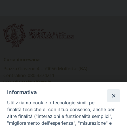
Curia diocesana
Piazza Giovene 4 – 70056 Molfetta (BA)
Centralino: 080 3374211
www.diocesimolfetta.it –
diocesimolfetta@pec.chiesacattolica.it
Informativa
Utilizziamo cookie o tecnologie simili per
Ufficio Comunicazioni sociali
finalità tecniche e, con il tuo consenso, anche per
altre finalità ("interazioni e funzionalità semplici",
Piazza Giovene 4 – 70056 Molfetta (BA)
"miglioramento dell'esperienza", "misurazione" e
comunicazionisociali@diocesimolfetta.it