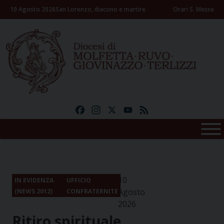
Skip
10 Agosto 2026
San Lorenzo, diacono e martire
Orari S. Messe
to
content
Facebook
Instagram
X
YouTube
Feed
10
IN EVIDENZA
UFFICIO
Agosto
(NEWS 2012)
CONFRATERNITE
2026
Ritiro spirituale