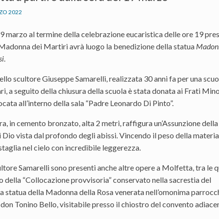
ZO 2022
 marzo al termine della celebrazione eucaristica delle ore 19 pres
 Madonna dei Martiri avrà luogo la benedizione della statua
Madon
si
.
ello scultore Giuseppe Samarelli, realizzata 30 anni fa per una scuo
ri, a seguito della chiusura della scuola è stata donata ai Frati Mino
ocata all’interno della sala “Padre Leonardo Di Pinto”.
ra, in cemento bronzato, alta 2 metri, raffigura un’Assunzione della
Dio vista dal profondo degli abissi. Vincendo il peso della materia,
 staglia nel cielo con incredibile leggerezza.
ltore Samarelli sono presenti anche altre opere a Molfetta, tra le qu
o della “Collocazione provvisoria” conservato nella sacrestia del
a statua della Madonna della Rosa venerata nell’omonima parrocch
 don Tonino Bello, visitabile presso il chiostro del convento adiace