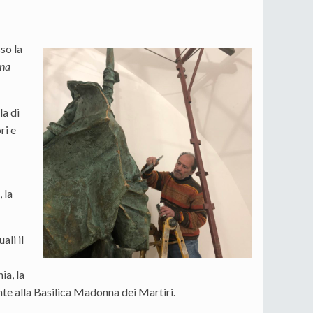
so la
na
la di
ri e
 la
ali il
ia, la
nte alla Basilica Madonna dei Martiri.