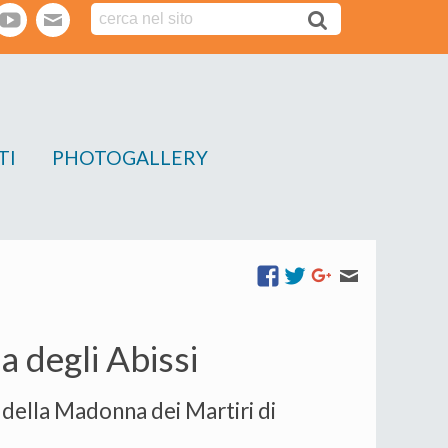
tter
youtube
webmail
TI
PHOTOGALLERY
 degli Abissi
o della Madonna dei Martiri di