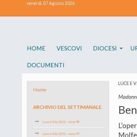
venerdì, 07 Agosto 2026
Skip
to
content
HOME
VESCOVI
DIOCESI
UF
DOCUMENTI
LUCE E 
Home
Madonna
Ben
ARCHIVIO DEL SETTIMANALE
Luce e Vita 2022 – anno 98
L’oper
Molfet
Luce e Vita 2021 – anno 97