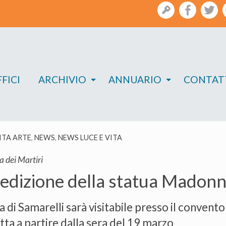
gestione
facebook
twi
FICI
ARCHIVIO
ANNUARIO
CONTAT
VITA ARTE
,
NEWS
,
NEWS LUCE E VITA
 dei Martiri
edizione della statua Madonna
a di Samarelli sarà visitabile presso il convent
ta a partire dalla sera del 19 marzo