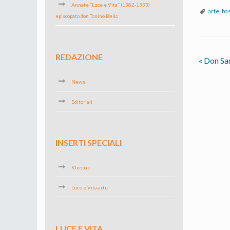
Annate “Luce e Vita” (1982-1993)
arte
,
ba
episcopato don Tonino Bello
REDAZIONE
«
Don Sam
News
Editoriali
INSERTI SPECIALI
Kleopas
Luce e Vita arte
LUCE E VITA