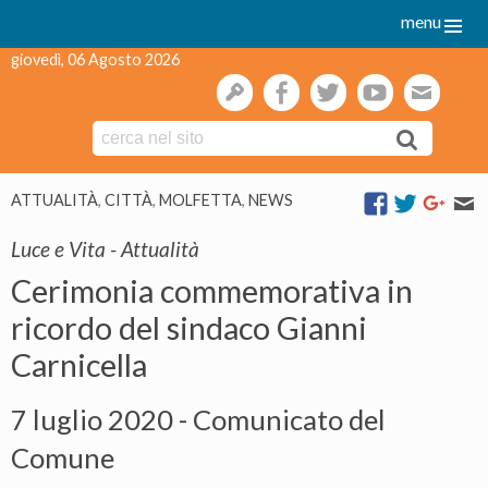
menu
giovedì, 06 Agosto 2026
gestione
facebook
twitter
youtube
webmai
Skip
ATTUALITÀ
,
CITTÀ
,
MOLFETTA
,
NEWS
to
content
Luce e Vita - Attualità
Cerimonia commemorativa in
ricordo del sindaco Gianni
Carnicella
7 luglio 2020 - Comunicato del
Comune