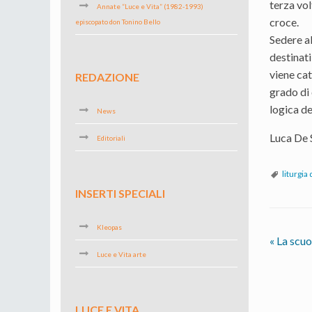
terza vol
Annate “Luce e Vita” (1982-1993)
croce.
episcopato don Tonino Bello
Sedere al
destinati
viene cat
REDAZIONE
grado di 
logica de
News
Luca De 
Editoriali
liturgia 
INSERTI SPECIALI
Kleopas
«
La scuo
Luce e Vita arte
LUCE E VITA