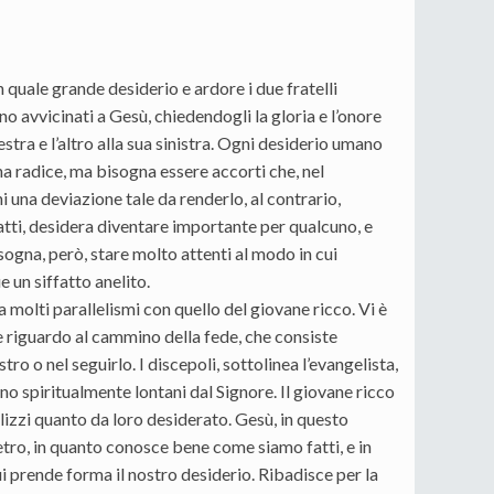
uale grande desiderio e ardore i due fratelli
o avvicinati a Gesù, chiedendogli la gloria e l’onore
estra e l’altro alla sua sinistra. Ogni desiderio umano
 radice, ma bisogna essere accorti che, nel
hi una deviazione tale da renderlo, al contrario,
atti, desidera diventare importante per qualcuno, e
isogna, però, stare molto attenti al modo in cui
 un siffatto anelito.
a molti parallelismi con quello del giovane ricco. Vi è
e riguardo al cammino della fede, che consiste
o o nel seguirlo. I discepoli, sottolinea l’evangelista,
ano spiritualmente lontani dal Signore. Il giovane ricco
ealizzi quanto da loro desiderato. Gesù, in questo
ro, in quanto conosce bene come siamo fatti, e in
cui prende forma il nostro desiderio. Ribadisce per la