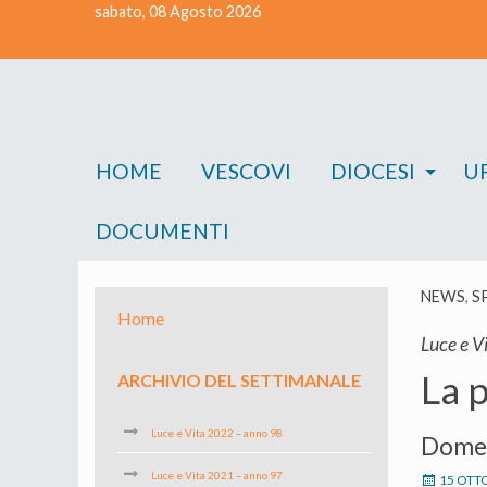
sabato, 08 Agosto 2026
Skip
to
content
HOME
VESCOVI
DIOCESI
UF
DOCUMENTI
NEWS
,
S
Home
Luce e Vi
La p
ARCHIVIO DEL SETTIMANALE
Luce e Vita 2022 – anno 98
Domen
Luce e Vita 2021 – anno 97
15 OTT