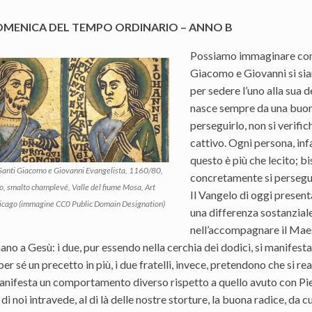
OMENICA DEL TEMPO ORDINARIO – ANNO B
Possiamo immaginare con q
Giacomo e Giovanni si sian
per sedere l’uno alla sua d
nasce sempre da una buona
perseguirlo, non si verific
cattivo. Ogni persona, inf
questo è più che lecito; b
 Santi Giacomo e Giovanni Evangelista, 1160/80,
concretamente si persegue
, smalto champlevé, Valle del fiume Mosa, Art
Il Vangelo di oggi present
hicago (immagine CC0 Public Domain Designation)
una differenza sostanzial
nell’accompagnare il Maestr
nano a Gesù: i due, pur essendo nella cerchia dei dodici, si manifest
per sé un precetto in più, i due fratelli, invece, pretendono che si r
anifesta un comportamento diverso rispetto a quello avuto con Piet
di noi intravede, al di là delle nostre storture, la buona radice, da 