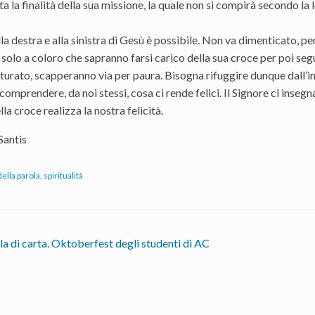
ta la finalità della sua missione, la quale non si compirà secondo la
la destra e alla sinistra di Gesù è possibile. Non va dimenticato, per
 solo a coloro che sapranno farsi carico della sua croce per poi s
turato, scapperanno via per paura. Bisogna rifuggire dunque dall’im
comprendere, da noi stessi, cosa ci rende felici. Il Signore ci insegn
lla croce realizza la nostra felicità.
Santis
della parola
,
spiritualità
la di carta. Oktoberfest degli studenti di AC