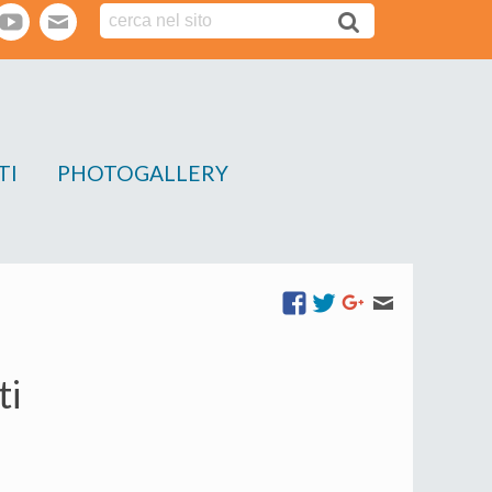
tter
youtube
webmail
TI
PHOTOGALLERY
ti