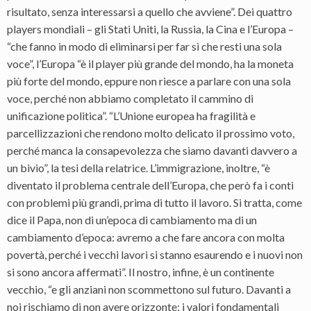
risultato, senza interessarsi a quello che avviene”. Dei quattro
players mondiali – gli Stati Uniti, la Russia, la Cina e l’Europa –
“che fanno in modo di eliminarsi per far sì che resti una sola
voce”, l’Europa “è il player più grande del mondo, ha la moneta
più forte del mondo, eppure non riesce a parlare con una sola
voce, perché non abbiamo completato il cammino di
unificazione politica”. “L’Unione europea ha fragilità e
parcellizzazioni che rendono molto delicato il prossimo voto,
perché manca la consapevolezza che siamo davanti davvero a
un bivio”, la tesi della relatrice. L’immigrazione, inoltre, “è
diventato il problema centrale dell’Europa, che però fa i conti
con problemi più grandi, prima di tutto il lavoro. Si tratta, come
dice il Papa, non di un’epoca di cambiamento ma di un
cambiamento d’epoca: avremo a che fare ancora con molta
povertà, perché i vecchi lavori si stanno esaurendo e i nuovi non
si sono ancora affermati”. Il nostro, infine, è un continente
vecchio, “e gli anziani non scommettono sul futuro. Davanti a
noi rischiamo di non avere orizzonte: i valori fondamentali