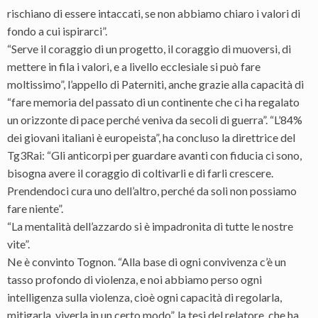
rischiano di essere intaccati, se non abbiamo chiaro i valori di
fondo a cui ispirarci”.
“Serve il coraggio di un progetto, il coraggio di muoversi, di
mettere in fila i valori, e a livello ecclesiale si può fare
moltissimo”, l’appello di Paterniti, anche grazie alla capacità di
“fare memoria del passato di un continente che ci ha regalato
un orizzonte di pace perché veniva da secoli di guerra”. “L’84%
dei giovani italiani è europeista”, ha concluso la direttrice del
Tg3Rai: “Gli anticorpi per guardare avanti con fiducia ci sono,
bisogna avere il coraggio di coltivarli e di farli crescere.
Prendendoci cura uno dell’altro, perché da soli non possiamo
fare niente”.
“La mentalità dell’azzardo si è impadronita di tutte le nostre
vite”.
Ne è convinto Tognon. “Alla base di ogni convivenza c’è un
tasso profondo di violenza, e noi abbiamo perso ogni
intelligenza sulla violenza, cioè ogni capacità di regolarla,
mitigarla, viverla in un certo modo”, la tesi del relatore, che ha