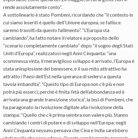
rende assolutamente conto”.
A sottolinearlo è stato Pombeni, ricordando che “il contesto in
cui siamo inseriti è quello dell’Unione europea, se fallisce
saremo travolti da questo fallimento”. “L’Europa sta
cambiando”, ha fatto notare il relatore a proposito dello
“scenario completamente cambiato” dopo “il sogno degli Stati
Uniti d’Europa”, realizzatosi negli Anni Cinquanta: “una
scommessa vinta, il meraviglioso sviluppo è arrivato, l’Europa è
stata un’esplosione del benessere, e il suo mito attrattivo ha
attratto i Paesi dell’Est nella speranza di sedersi a questa
tavola imbandita”. “Questo tipo di Europa non c’è più e non
potrà più esserci, perché è finita l’età dell’abbondanza ed è
arrivata una grande transizione storica”, la tesi di Pombeni, che
ha paragonato la rivoluzione digitale alla rivoluzione della
stampa: “Quello che c’è prima sembra non valere più. Stanno
cambiando i centri di potere e di sviluppo nell’Europa: negli
Anni Cinquanta nessuno pensava che Cina e India sarebbero
stati quello che sono adesso. Questo cambiamento generale