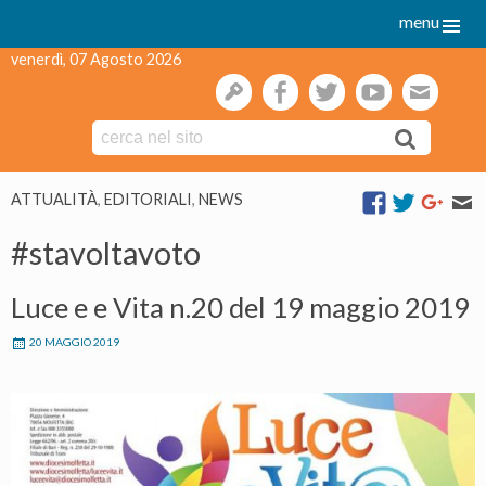
menu
venerdì, 07 Agosto 2026
gestione
facebook
twitter
youtube
webmai
Skip
ATTUALITÀ
,
EDITORIALI
,
NEWS
to
content
#stavoltavoto
Luce e e Vita n.20 del 19 maggio 2019
20 MAGGIO 2019