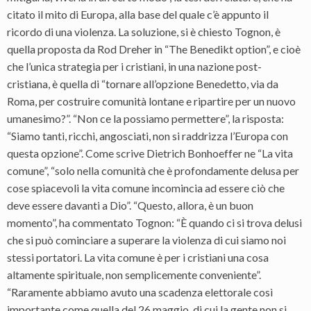
citato il mito di Europa, alla base del quale c’è appunto il
ricordo di una violenza. La soluzione, si è chiesto Tognon, è
quella proposta da Rod Dreher in “The Benedikt option”, e cioè
che l’unica strategia per i cristiani, in una nazione post-
cristiana, è quella di “tornare all’opzione Benedetto, via da
Roma, per costruire comunità lontane e ripartire per un nuovo
umanesimo?”. “Non ce la possiamo permettere”, la risposta:
“Siamo tanti, ricchi, angosciati, non si raddrizza l’Europa con
questa opzione”. Come scrive Dietrich Bonhoeffer ne “La vita
comune”, “solo nella comunità che è profondamente delusa per
cose spiacevoli la vita comune incomincia ad essere ciò che
deve essere davanti a Dio”. “Questo, allora, è un buon
momento”, ha commentato Tognon: “È quando ci si trova delusi
che si può cominciare a superare la violenza di cui siamo noi
stessi portatori. La vita comune è per i cristiani una cosa
altamente spirituale, non semplicemente conveniente”.
“Raramente abbiamo avuto una scadenza elettorale così
importante come quella del 26 maggio, di cui la gente non si