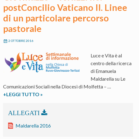
postConcilio Vaticano II. Linee
di un particolare percorso
pastorale
2 OTTOBRE 2016
Luce e Vita è al
centro della ricerca
di Emanuela
Maldarella su Le
Comunicazioni Sociali nella Diocesi di Molfetta – …
Le
+LEGGI TUTTO
»
Comunicazioni
Sociali
nella
Diocesi
Maldarella 2016
di