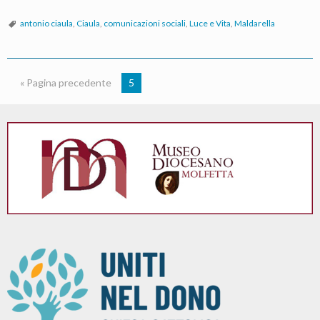
Molfetta
–
antonio ciaula
,
Ciaula
,
comunicazioni sociali
,
Luce e Vita
,
Maldarella
[Ruvo]
–
Giovinazzo
« Pagina precedente
5
–
Terlizzi
nel
postConcilio
Vaticano
II.
Linee
di
un
particolare
percorso
pastorale