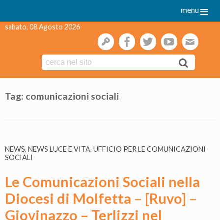
menu
sabato, 08 Agosto 2026
gestione
facebook
twitter
youtube
webmai
Skip
to
Tag:
comunicazioni sociali
content
NEWS
,
NEWS LUCE E VITA
,
UFFICIO PER LE COMUNICAZIONI
SOCIALI
Le Comunicazioni Sociali nella
Diocesi di Molfetta – [Ruvo] –
Giovinazzo – Terlizzi nel