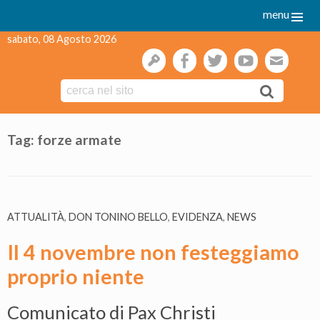
menu
sabato, 08 Agosto 2026
gestione
facebook
twitter
youtube
webmai
Skip
to
Tag:
forze armate
content
ATTUALITÀ
,
DON TONINO BELLO
,
EVIDENZA
,
NEWS
Il 4 novembre non festeggiamo
proprio niente
Comunicato di Pax Christi