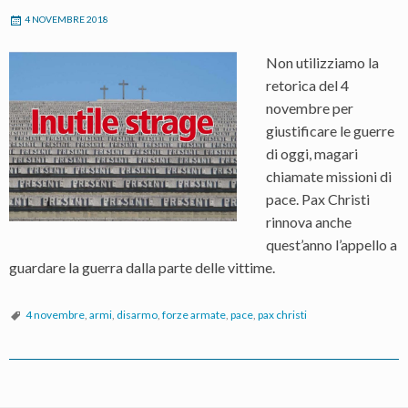
4 NOVEMBRE 2018
Non utilizziamo la
retorica del 4
novembre per
giustificare le guerre
di oggi, magari
chiamate missioni di
pace. Pax Christi
rinnova anche
quest’anno l’appello a
guardare la guerra dalla parte delle vittime.
4 novembre
,
armi
,
disarmo
,
forze armate
,
pace
,
pax christi
P