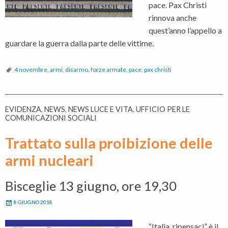
pace. Pax Christi
rinnova anche
quest’anno l’appello a
guardare la guerra dalla parte delle vittime.
4 novembre
,
armi
,
disarmo
,
forze armate
,
pace
,
pax christi
EVIDENZA
,
NEWS
,
NEWS LUCE E VITA
,
UFFICIO PER LE
COMUNICAZIONI SOCIALI
Trattato sulla proibizione delle
armi nucleari
Bisceglie 13 giugno, ore 19,30
8 GIUGNO 2018
“Italia, ripensaci” è il