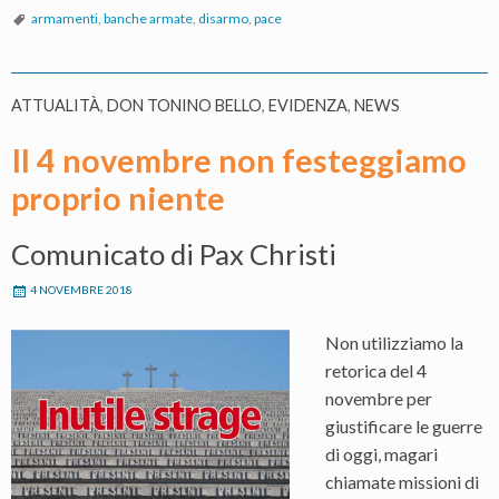
armamenti
,
banche armate
,
disarmo
,
pace
ATTUALITÀ
,
DON TONINO BELLO
,
EVIDENZA
,
NEWS
Il 4 novembre non festeggiamo
proprio niente
Comunicato di Pax Christi
4 NOVEMBRE 2018
Non utilizziamo la
retorica del 4
novembre per
giustificare le guerre
di oggi, magari
chiamate missioni di