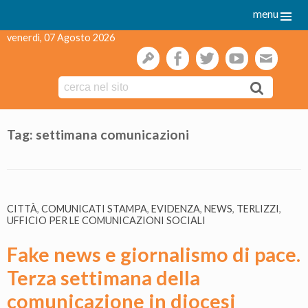
menu
venerdì, 07 Agosto 2026
gestione
facebook
twitter
youtube
webmai
Skip
to
Tag:
settimana comunicazioni
content
CITTÀ
,
COMUNICATI STAMPA
,
EVIDENZA
,
NEWS
,
TERLIZZI
,
UFFICIO PER LE COMUNICAZIONI SOCIALI
Fake news e giornalismo di pace.
Terza settimana della
comunicazione in diocesi