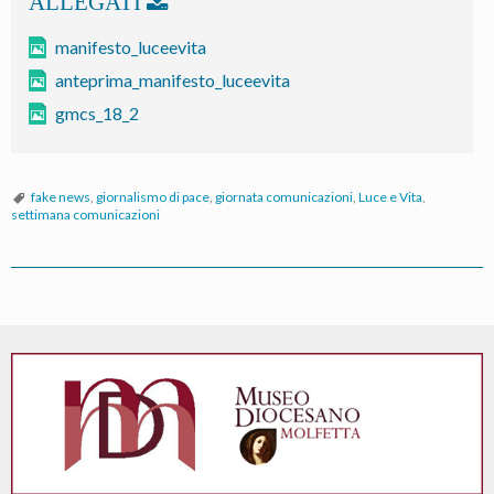
manifesto_luceevita
anteprima_manifesto_luceevita
gmcs_18_2
fake news
,
giornalismo di pace
,
giornata comunicazioni
,
Luce e Vita
,
settimana comunicazioni
P
o
s
t
N
a
v