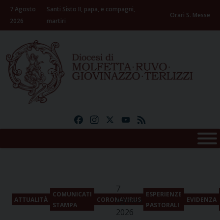
Skip
7 Agosto
Santi Sisto II, papa, e compagni,
to
Orari S. Messe
2026
martiri
content
Facebook
Instagram
X
YouTube
Feed
7
COMUNICATI
ESPERIENZE
Agosto
ATTUALITÀ
CORONAVIRUS
EVIDENZA
STAMPA
PASTORALI
2026