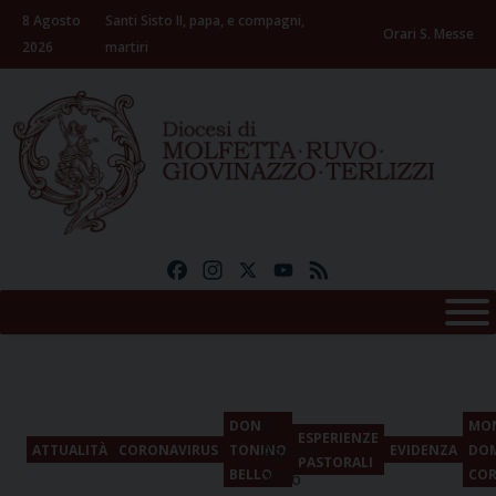
Skip
8 Agosto
Santi Sisto II, papa, e compagni,
to
Orari S. Messe
2026
martiri
content
Facebook
Instagram
X
YouTube
Feed
8
DON
MO
ESPERIENZE
Agosto
ATTUALITÀ
CORONAVIRUS
TONINO
EVIDENZA
DO
PASTORALI
BELLO
COR
2026