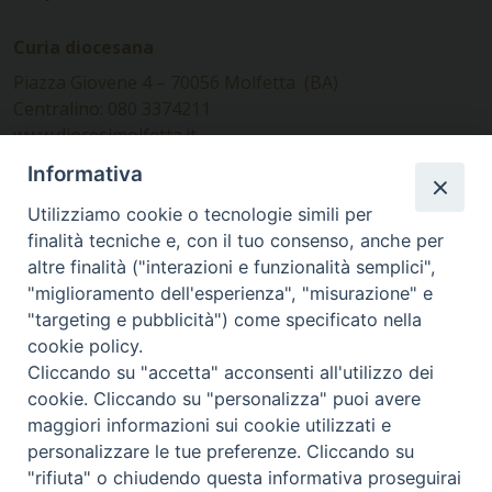
Curia diocesana
Piazza Giovene 4 – 70056 Molfetta (BA)
Centralino: 080 3374211
www.diocesimolfetta.it –
diocesimolfetta@pec.chiesacattolica.it
Informativa
Utilizziamo cookie o tecnologie simili per
Ufficio Comunicazioni sociali
finalità tecniche e, con il tuo consenso, anche per
altre finalità ("interazioni e funzionalità semplici",
Piazza Giovene 4 – 70056 Molfetta (BA)
"miglioramento dell'esperienza", "misurazione" e
comunicazionisociali@diocesimolfetta.it
"targeting e pubblicità") come specificato nella
cookie policy.
Cliccando su "accetta" acconsenti all'utilizzo dei
SEGUICI SU
cookie. Cliccando su "personalizza" puoi avere
Facebook
Instagram
X
YouTube
Feed
maggiori informazioni sui cookie utilizzati e
personalizzare le tue preferenze. Cliccando su
Privacy Policy - trasparenza
"rifiuta" o chiudendo questa informativa proseguirai