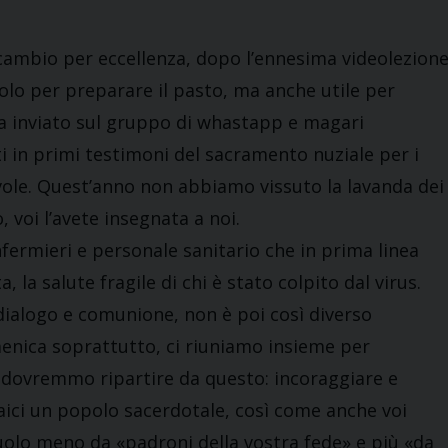
 scambio per eccellenza, dopo l’ennesima videolezion
solo per preparare il pasto, ma anche utile per
a ha inviato sul gruppo di whastapp e magari
i in primi testimoni del sacramento nuziale per i
evole. Quest’anno non abbiamo vissuto la lavanda dei
, voi l’avete insegnata a noi.
nfermieri e personale sanitario che in prima linea
la salute fragile di chi è stato colpito dal virus.
 dialogo e comunione, non è poi così diverso
domenica soprattutto, ci riuniamo insieme per
i dovremmo ripartire da questo: incoraggiare e
laici un popolo sacerdotale, così come anche voi
ruolo meno da «padroni della vostra fede» e più «da