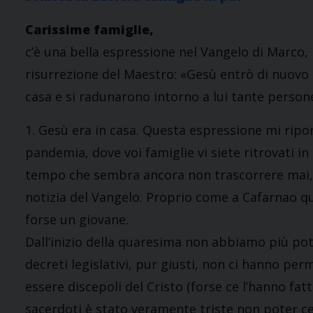
Carissime famiglie,
c’è una bella espressione nel Vangelo di Marco,
risurrezione del Maestro: «Gesù entrò di nuovo 
casa e si radunarono intorno a lui tante persone
1. Gesù era in casa. Questa espressione mi ripor
pandemia, dove voi famiglie vi siete ritrovati i
tempo che sembra ancora non trascorrere mai, av
notizia del Vangelo. Proprio come a Cafarnao qu
forse un giovane.
Dall’inizio della quaresima non abbiamo più potu
decreti legislativi, pur giusti, non ci hanno pe
essere discepoli del Cristo (forse ce l’hanno fa
sacerdoti è stato veramente triste non poter cel