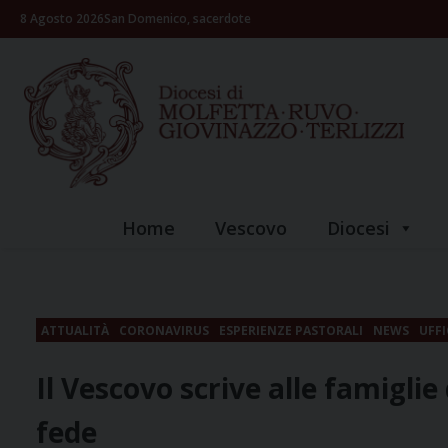
Skip
8 Agosto 2026
San Domenico, sacerdote
to
content
Home
Vescovo
Diocesi
ATTUALITÀ
CORONAVIRUS
ESPERIENZE PASTORALI
NEWS
UFFI
Il Vescovo scrive alle famiglie 
fede