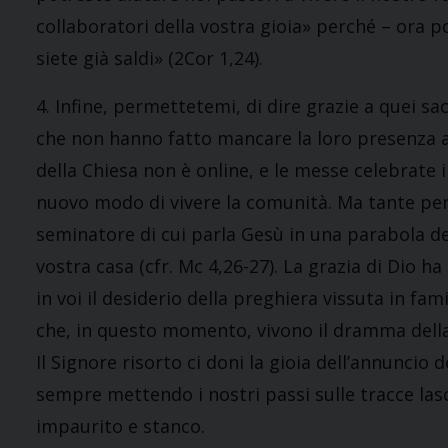
collaboratori della vostra gioia» perché – ora p
siete già saldi» (2Cor 1,24).
4. Infine, permettetemi, di dire grazie a quei sa
che non hanno fatto mancare la loro presenza attr
della Chiesa non è online, e le messe celebrate
nuovo modo di vivere la comunità. Ma tante per
seminatore di cui parla Gesù in una parabola de
vostra casa (cfr. Mc 4,26-27). La grazia di Dio h
in voi il desiderio della preghiera vissuta in fa
che, in questo momento, vivono il dramma dell
Il Signore risorto ci doni la gioia dell’annuncio d
sempre mettendo i nostri passi sulle tracce la
impaurito e stanco.