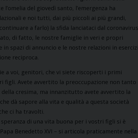
 l’omelia del giovedì santo, l’emergenza ha
ionali e noi tutti, dai più piccoli ai più grandi,
ntinuare a farlo) la sfida lanciataci dal coronaviru
, di fatto, le nostre famiglie in veri e propri
 in spazi di annuncio e le nostre relazioni in eserciz
zione reciproca.
e a voi, genitori, che vi siete riscoperti i primi
tri figli. Avete avvertito la preoccupazione non tanto
 della cresima, ma innanzitutto avete avvertito la
 che dà sapore alla vita e qualità a questa società
he ci ha travolti.
speranza di una vita buona per i vostri figli si è
 Papa Benedetto XVI – si articola praticamente nella