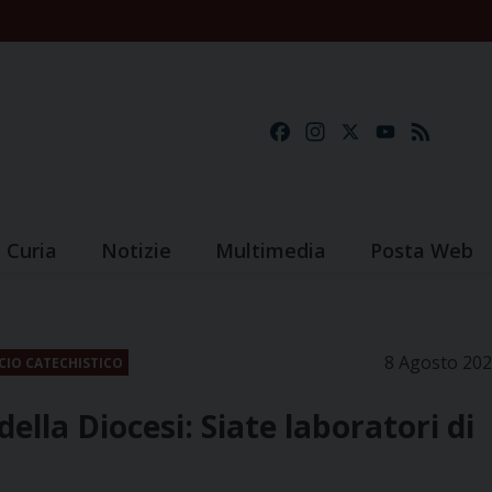
Facebook
Instagram
X
YouTube
Feed
Curia
Notizie
Multimedia
Posta Web
8 Agosto 20
CIO CATECHISTICO
della Diocesi: Siate laboratori di