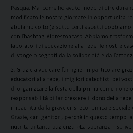
Pasqua. Ma, come ho avuto modo di dire durante
modificato le nostre giornate in opportunità relaz
abbiamo colto (e sotto certi aspetti dobbiamo co
con l’hashtag #iorestoacasa. Abbiamo trasformato
laboratori di educazione alla fede, le nostre case
di vangelo segnati dalla solidarietà e dall’atten
2. Grazie a voi, care famiglie, in particolare grazi
educatori alla fede, i migliori catechisti dei vos
di organizzare la festa della prima comunione o
responsabilità di far crescere il dono della fede
impaurita dalla grave crisi economica e sociale c
Grazie, cari genitori, perché in questo tempo la 
nutrita di tanta pazienza. «La speranza – scrive