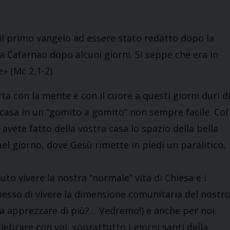
 il primo vangelo ad essere stato redatto dopo la
a Cafarnao dopo alcuni giorni. Si seppe che era in
» (Mc 2,1-2).
ta con la mente e con il cuore a questi giorni duri d
n casa in un “gomito a gomito” non sempre facile. Col
ete fatto della vostra casa lo spazio della bella
el giorno, dove Gesù rimette in piedi un paralitico,
to vivere la nostra “normale” vita di Chiesa e i
rmesso di vivere la dimensione comunitaria del nostr
tta apprezzare di più?… Vedremo!) e anche per noi
ebrare con voi, soprattutto i giorni santi della