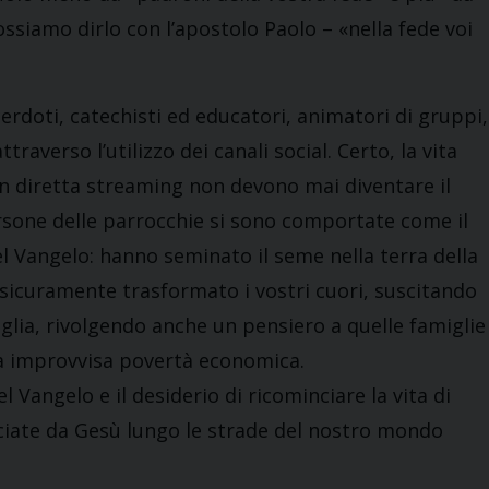
ossiamo dirlo con l’apostolo Paolo – «nella fede voi
cerdoti, catechisti ed educatori, animatori di gruppi,
averso l’utilizzo dei canali social. Certo, la vita
 in diretta streaming non devono mai diventare il
sone delle parrocchie si sono comportate come il
l Vangelo: hanno seminato il seme nella terra della
a sicuramente trasformato i vostri cuori, suscitando
miglia, rivolgendo anche un pensiero a quelle famiglie
a improvvisa povertà economica.
el Vangelo e il desiderio di ricominciare la vita di
sciate da Gesù lungo le strade del nostro mondo