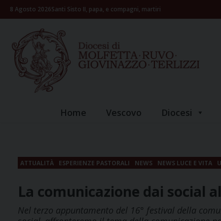
Skip
8 Agosto 2026
Santi Sisto II, papa, e compagni, martiri
to
content
Home
Vescovo
Diocesi
ATTUALITÀ
ESPERIENZE PASTORALI
NEWS
NEWS LUCE E VITA
U
La comunicazione dai social al
Nel terzo appuntamento del 16° festival della comu