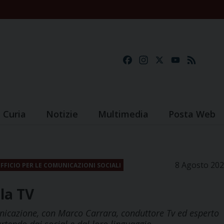
Facebook
Instagram
X
YouTube
Feed
Curia
Notizie
Multimedia
Posta Web
8 Agosto 20
FFICIO PER LE COMUNICAZIONI SOCIALI
la TV
nicazione, con Marco Carrara, conduttore Tv ed esperto