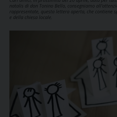
Cari amici, in prossimità del 20 aprile, data per tutt
natalis di don Tonino Bello, consegniamo all’attenzi
rappresentate, questa lettera aperta, che contiene spu
e della chiesa locale.