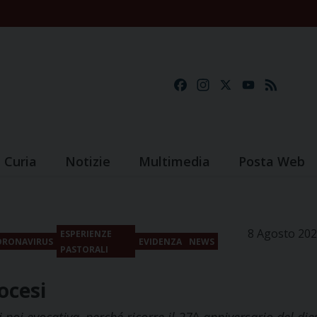
Facebook
Instagram
X
YouTube
Feed
Curia
Notizie
Multimedia
Posta Web
8 Agosto 20
ESPERIENZE
ORONAVIRUS
EVIDENZA
NEWS
PASTORALI
iocesi