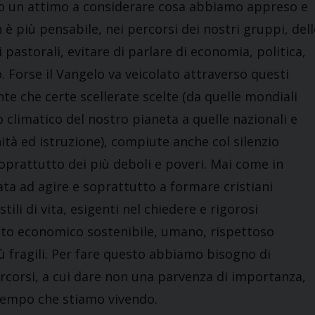
amo un attimo a considerare cosa abbiamo appreso e
 è più pensabile, nei percorsi dei nostri gruppi, dell
 pastorali, evitare di parlare di economia, politica,
. Forse il Vangelo va veicolato attraverso questi
e che certe scellerate scelte (da quelle mondiali
climatico del nostro pianeta a quelle nazionali e
ità ed istruzione), compiute anche col silenzio
soprattutto dei più deboli e poveri. Mai come in
a ad agire e soprattutto a formare cristiani
ili di vita, esigenti nel chiedere e rigorosi
anto economico sostenibile, umano, rispettoso
iù fragili. Per fare questo abbiamo bisogno di
ercorsi, a cui dare non una parvenza di importanza,
l tempo che stiamo vivendo.