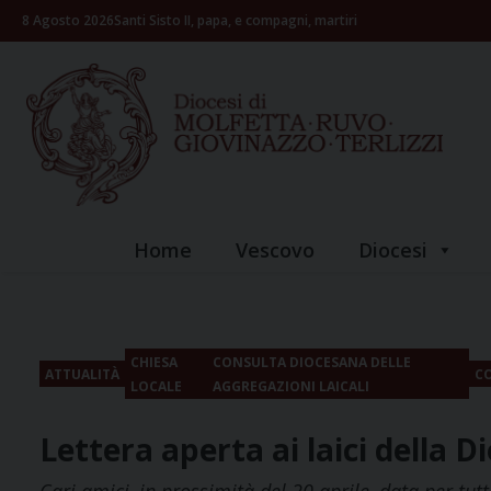
Skip
8 Agosto 2026
Santi Sisto II, papa, e compagni, martiri
to
content
Home
Vescovo
Diocesi
CHIESA
CONSULTA DIOCESANA DELLE
ATTUALITÀ
C
LOCALE
AGGREGAZIONI LAICALI
Lettera aperta ai laici della D