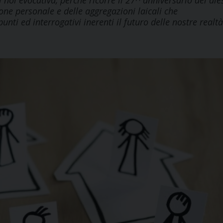
i noi evocativa, perché ricorre il 27^ anniversario del die
one personale e delle aggregazioni laicali che
nti ed interrogativi inerenti il futuro delle nostre realtà