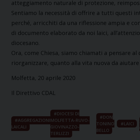
atteggiamento naturale di protezione, reimposta
Sentiamo la necessità di offrire a tutti questi in
perché, arricchiti da una riflessione ampia e c
di documento elaborato da noi laici, all’attenz
diocesano.
Ora, come Chiesa, siamo chiamati a pensare al
riorganizzare, quanto alla vita nuova da aiutare
Molfetta, 20 aprile 2020
Il Direttivo CDAL
DIOCESI DI
DON
AGGREGAZIONI
MOLFETTA-RUVO-
TONINO
LAICI
LAICALI
GIOVINAZZO-
BELLO
TERLIZZI