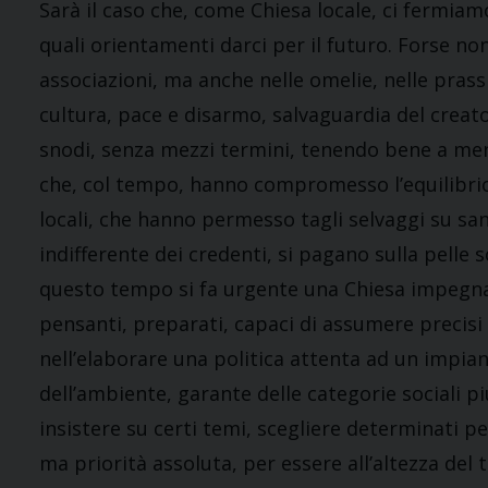
Sarà il caso che, come Chiesa locale, ci fermi
quali orientamenti darci per il futuro. Forse non
associazioni, ma anche nelle omelie, nelle prassi
cultura, pace e disarmo, salvaguardia del creato
snodi, senza mezzi termini, tenendo bene a ment
che, col tempo, hanno compromesso l’equilibrio 
locali, che hanno permesso tagli selvaggi su san
indifferente dei credenti, si pagano sulla pelle 
questo tempo si fa urgente una Chiesa impegnat
pensanti, preparati, capaci di assumere precisi st
nell’elaborare una politica attenta ad un impi
dell’ambiente, garante delle categorie sociali p
insistere su certi temi, scegliere determinati p
ma priorità assoluta, per essere all’altezza de