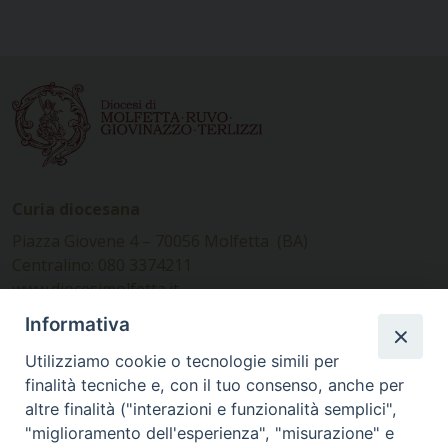
Curia diocesana
Piazza Giovene 4 – 70056 Molfetta (BA)
Centralino: 080 3374211
www.diocesimolfetta.it –
diocesimolfetta@pec.chiesacattolica.it
Informativa
Utilizziamo cookie o tecnologie simili per
Ufficio Comunicazioni sociali
finalità tecniche e, con il tuo consenso, anche per
altre finalità ("interazioni e funzionalità semplici",
Piazza Giovene 4 – 70056 Molfetta (BA)
"miglioramento dell'esperienza", "misurazione" e
comunicazionisociali@diocesimolfetta.it