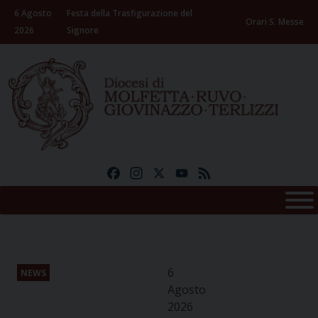
Skip
6 Agosto
Festa della Trasfigurazione del
to
Orari S. Messe
2026
Signore
content
Facebook
Instagram
X
YouTube
Feed
6
NEWS
Agosto
2026