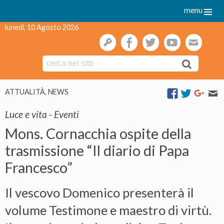
menu
lunedì, 10 Agosto 2026
gestione
facebook
twitter
youtube
webmai
Skip
ATTUALITÀ
,
NEWS
to
content
Luce e vita - Eventi
Mons. Cornacchia ospite della
trasmissione “Il diario di Papa
Francesco”
Il vescovo Domenico presenterà il
volume Testimone e maestro di virtù.