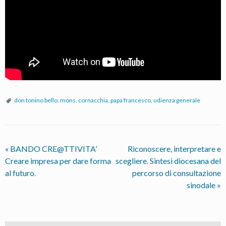
don tonino bello
,
mons. cornacchia
,
papa francesco
,
udienza generale
«
BANDO CRE@TTIVITA’
Riconoscere, interpretare e
Creare impresa per dare forma
scegliere. Sintesi diocesana del
al futuro.
percorso di consultazione
sinodale
»