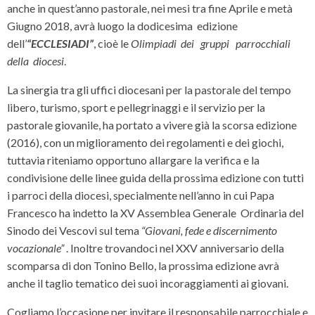
anche in quest’anno pastorale, nei mesi tra fine Aprile e metà
Giugno 2018, avrà luogo la dodicesima edizione
dell’
“ECCLESIADI”
,
cioè le
Olimpiadi dei gruppi parrocchiali
della diocesi
.
La sinergia tra gli uffici diocesani per la pastorale del tempo
libero, turismo, sport e pellegrinaggi e il servizio per la
pastorale giovanile, ha portato a vivere già la scorsa edizione
(2016), con un miglioramento dei regolamenti e dei giochi,
tuttavia riteniamo opportuno allargare la verifica e la
condivisione delle linee guida della prossima edizione con tutti
i parroci della diocesi, specialmente nell’anno in cui Papa
Francesco ha indetto la XV Assemblea Generale Ordinaria del
Sinodo dei Vescovi sul tema
“Giovani, fede e discernimento
vocazionale”
. Inoltre trovandoci nel XXV anniversario della
scomparsa di don Tonino Bello, la prossima edizione avrà
anche il taglio tematico dei suoi incoraggiamenti ai giovani.
Cogliamo l’occasione per invitare il responsabile parrocchiale e