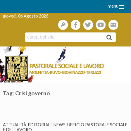
menu
giovedì, 06 Agosto 2026
gestione
facebook
twitter
youtube
webmai
Skip
to
content
Tag:
Crisi governo
ATTUALITÀ
,
EDITORIALI
,
NEWS
,
UFFICIO PASTORALE SOCIALE
E DEL LAVORO