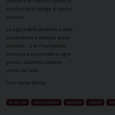
familiare di ciascun fratello o
sorella che si rivolge al nostro
servizio.
La logica della gratuità e della
condivisione è sempre quella
vincente… e la Provvidenza
continua a sorprenderci ogni
giorno, alzandosi sempre
prima del sole!
Suor Imma Milizia
CARITAS
INCLUDIAMO
MENSA
NEWS
R