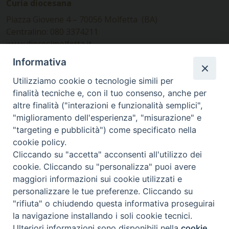
Curia diocesana
Piazza Giovene 4 – 70056 Molfetta (BA)
Centralino: 080 3374211
www.diocesimolfetta.it –
diocesimolfetta@pec.chiesacattolica.it
Informativa
Utilizziamo cookie o tecnologie simili per
Ufficio Comunicazioni sociali
finalità tecniche e, con il tuo consenso, anche per
altre finalità ("interazioni e funzionalità semplici",
Piazza Giovene 4 – 70056 Molfetta (BA)
"miglioramento dell'esperienza", "misurazione" e
comunicazionisociali@diocesimolfetta.it
"targeting e pubblicità") come specificato nella
cookie policy.
Cliccando su "accetta" acconsenti all'utilizzo dei
SEGUICI SU
cookie. Cliccando su "personalizza" puoi avere
Facebook
Instagram
X
YouTube
Feed
maggiori informazioni sui cookie utilizzati e
personalizzare le tue preferenze. Cliccando su
Privacy Policy - trasparenza
"rifiuta" o chiudendo questa informativa proseguirai
la navigazione installando i soli cookie tecnici.
© 2016 - 2026 Diocesi Molfetta Ruvo Giovinazzo Terlizzi
Ulteriori informazioni sono disponibili nella
cookie
Preferenze Cookie