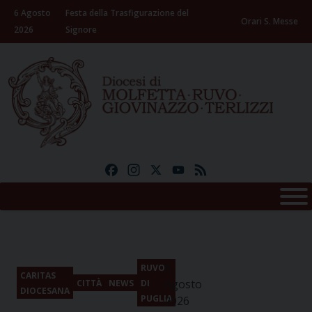
Skip
6 Agosto
Festa della Trasfigurazione del
to
Orari S. Messe
2026
Signore
content
Facebook
Instagram
X
YouTube
Feed
6
RUVO
CARITAS
Agosto
CITTÀ
NEWS
DI
DIOCESANA
PUGLIA
2026