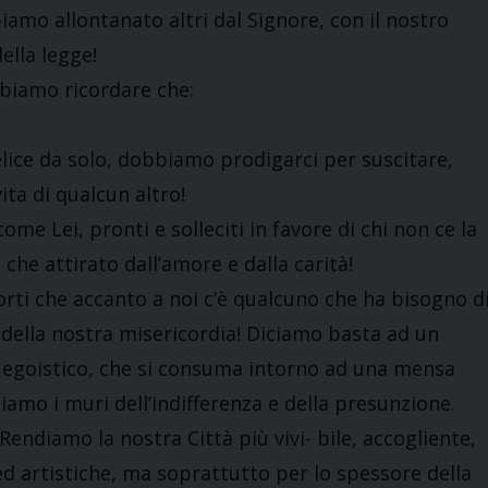
iamo allontanato altri dal Signore, con il nostro
della legge!
bbiamo ricordare che:
elice da solo, dobbiamo prodigarci per suscitare,
ita di qualcun altro!
me Lei, pronti e solleciti in favore di chi non ce la
o che attirato dall’amore e dalla carità!
rti che accanto a noi c’è qualcuno che ha bisogno d
 della nostra misericordia! Diciamo basta ad un
 egoistico, che si consuma intorno ad una mensa
amo i muri dell’indifferenza e della presunzione.
 Rendiamo la nostra Città più vivi- bile, accogliente,
ed artistiche, ma soprattutto per lo spessore della