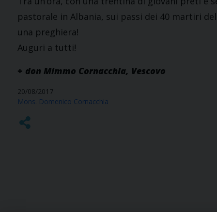
Tra un’ora, con una trentina di giovani preti e 
pastorale in Albania, sui passi dei 40 martiri de
una preghiera!
Auguri a tutti!
+ don Mimmo Cornacchia, Vescovo
20/08/2017
Mons. Domenico Cornacchia