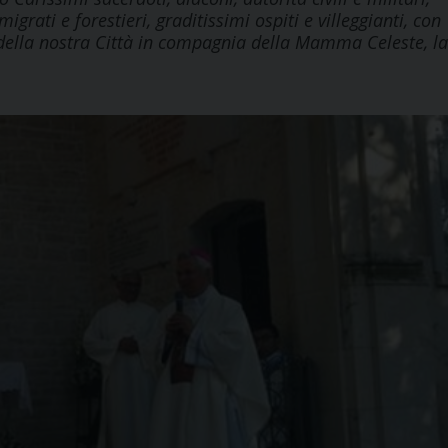
grati e forestieri, graditissimi ospiti e villeggianti, con
ella nostra Città in compagnia della Mamma Celeste, la