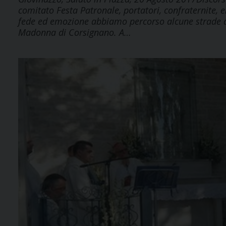
comitato Festa Patronale, portatori, confraternite, emi
fede ed emozione abbiamo percorso alcune strade d
Madonna di Corsignano. A…