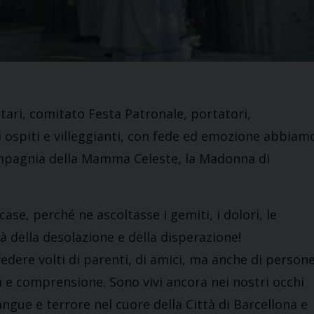
litari, comitato Festa Patronale, portatori,
mi ospiti e villeggianti, con fede ed emozione abbiam
ompagnia della Mamma Celeste, la Madonna di
ase, perché ne ascoltasse i gemiti, i dolori, le
tà della desolazione e della disperazione!
vedere volti di parenti, di amici, ma anche di person
za e comprensione. Sono vivi ancora nei nostri occhi
angue e terrore nel cuore della Città di Barcellona e