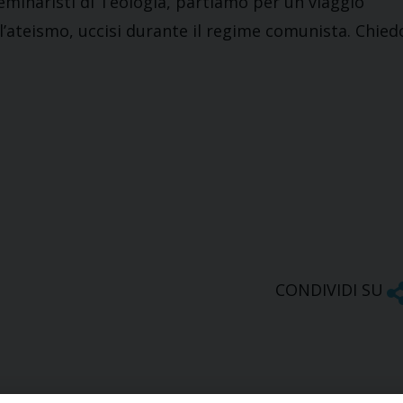
seminaristi di Teologia, partiamo per un viaggio
ll’ateismo, uccisi durante il regime comunista. Chied
CONDIVIDI SU