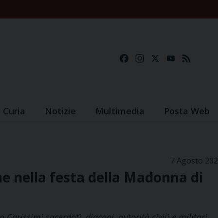
Facebook
Instagram
X
YouTube
Feed
Curia
Notizie
Multimedia
Posta Web
7 Agosto 20
ne nella festa della Madonna di
Carissimi sacerdoti, diaconi, autorità civili e militari,