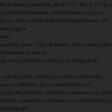
elo di questa Domenica, (XX del T.O., Mt 15, 21-28) ci
i una mamma disperata, perché aveva a casa una
non faceva parte della cerchia degli invitati, né
egione pagana
aria!
va verso Gesù: “Figlio di Davide, abbi misericordia d
e intimavano di tacere!
egli stessi discepoli supplicarono il Signore di
Cana di Galilea, senza essere stata interpellata,
 sposi in difficoltà, per la mancanza di vino.
 bisogni del prossimo, ad avere compassione di color
solitudine. Soprattutto dobbiamo noi intercedere pe
 ed emarginati!