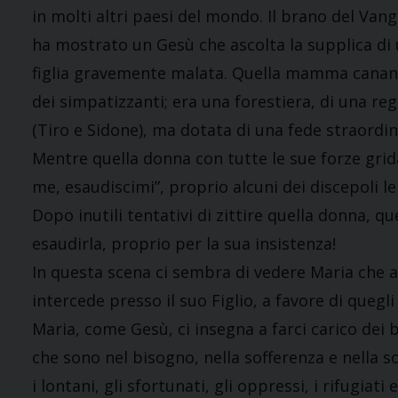
in molti altri paesi del mondo. Il brano del Vang
ha mostrato un Gesù che ascolta la supplica d
figlia gravemente malata. Quella mamma cananea 
dei simpatizzanti; era una forestiera, di una r
(Tiro e Sidone), ma dotata di una fede straordin
Mentre quella donna con tutte le sue forze grida
me, esaudiscimi”, proprio alcuni dei discepoli l
Dopo inutili tentativi di zittire quella donna, qu
esaudirla, proprio per la sua insistenza!
In questa scena ci sembra di vedere Maria che a 
intercede presso il suo Figlio, a favore di quegli
Maria, come Gesù, ci insegna a farci carico dei
che sono nel bisogno, nella sofferenza e nella 
i lontani, gli sfortunati, gli oppressi, i rifugiati