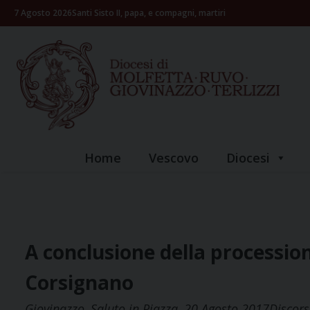
Skip
7 Agosto 2026
Santi Sisto II, papa, e compagni, martiri
to
content
Home
Vescovo
Diocesi
A conclusione della processio
Corsignano
Giovinazzo, Saluto in Piazza, 20 Agosto 2017Discorso 