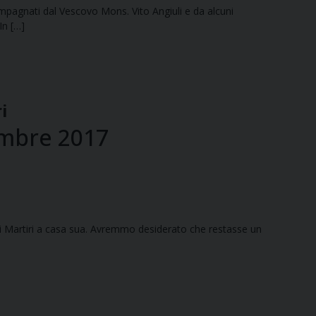
ompagnati dal Vescovo Mons. Vito Angiuli e da alcuni
In […]
i
embre 2017
ei Martiri a casa sua. Avremmo desiderato che restasse un