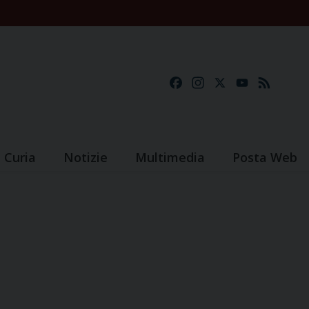
Facebook
Instagram
X
YouTube
Feed
Curia
Notizie
Multimedia
Posta Web