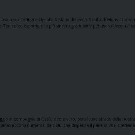
Giovinazzo-Terlizzi e Ugento-S.Maria di Leuca. Saluto di Mons. Dom
erlizzi ed esprimere la più sincera gratitudine per averci accolti a ca
iggio in compagnia di Gesù, vivo e vero, per alcune strade della nost
 siamo accorsi numerosi da Colui che dispensa il pane di Vita. Crediam