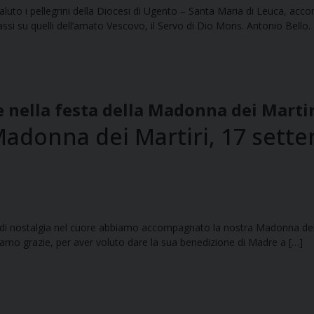
aluto i pellegrini della Diocesi di Ugento – Santa Maria di Leuca, acc
assi su quelli dell’amato Vescovo, il Servo di Dio Mons. Antonio Bello. 
 nella festa della Madonna dei Martir
 Madonna dei Martiri, 17 sett
 po’ di nostalgia nel cuore abbiamo accompagnato la nostra Madonna d
iciamo grazie, per aver voluto dare la sua benedizione di Madre a […]