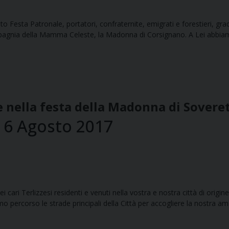
itato Festa Patronale, portatori, confraternite, emigrati e forestieri, gr
pagnia della Mamma Celeste, la Madonna di Corsignano. A Lei abbiamo
e nella festa della Madonna di Sovere
a, 6 Agosto 2017
i, miei cari Terlizzesi residenti e venuti nella vostra e nostra città di ori
 percorso le strade principali della Città per accogliere la nostra am