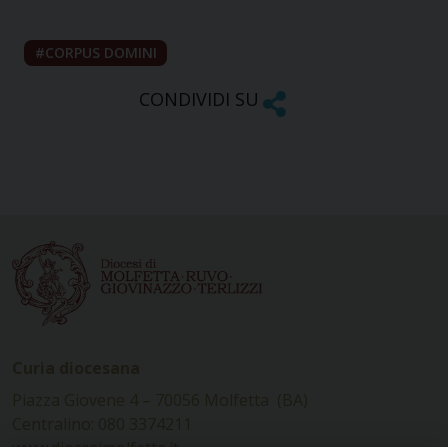
CORPUS DOMINI
CONDIVIDI SU
Curia diocesana
Piazza Giovene 4 – 70056 Molfetta (BA)
Centralino: 080 3374211