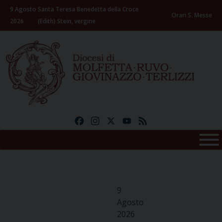
Skip
9 Agosto
Santa Teresa Benedetta della Croce
to
Orari S. Messe
2026
(Edith) Stein, vergine
content
Facebook
Instagram
X
YouTube
Feed
9
Agosto
2026