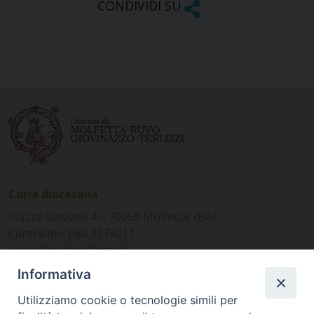
CONDIVIDI SU
Curia diocesana
Piazza Giovene 4 – 70056 Molfetta (BA)
Centralino: 080 3374211
www.diocesimolfetta.it –
diocesimolfetta@pec.chiesacattolica.it
Informativa
Utilizziamo cookie o tecnologie simili per