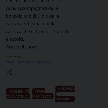
Così torneremo alle nostre
case, accompagnati dalla
benedizione di Dio e dalla
carezza del Papa, quella
carezza che ci fa sentire amati
e accolti.
Grazie di cuore.
01/12/2018
Mons. Domenico Cornacchia
UDIENZA
DOMENICO
PAPA
1
CORNACCHIA
FRANCESCO
DICEMBRE