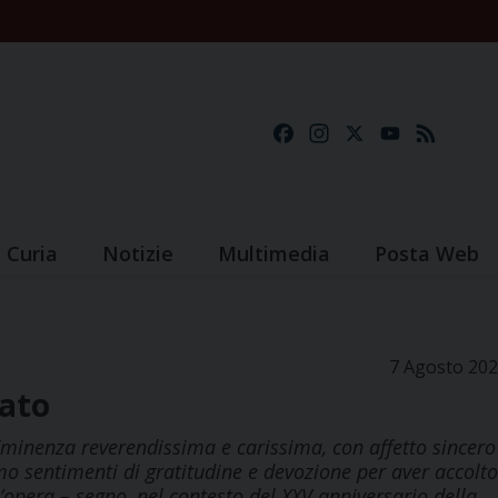
Facebook
Instagram
X
YouTube
Feed
Curia
Notizie
Multimedia
Posta Web
7 Agosto 20
mato
minenza reverendissima e carissima, con affetto sincero
mo sentimenti di gratitudine e devozione per aver accolto
n’opera – segno, nel contesto del XXV anniversario della…