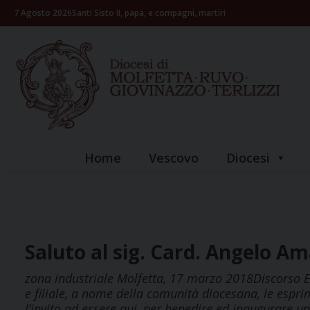
Skip
7 Agosto 2026
Santi Sisto II, papa, e compagni, martiri
to
content
Home
Vescovo
Diocesi
Saluto al sig. Card. Angelo A
zona industriale Molfetta, 17 marzo 2018Discorso E
e filiale, a nome della comunità diocesana, le espri
l’invito ad essere qui, per benedire ed inaugurare u