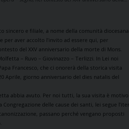
o sincero e filiale, a nome della comunità diocesana
 per aver accolto l’invito ad essere qui, per
ontesto del XXV anniversario della morte di Mons.
olfetta – Ruvo – Giovinazzo – Terlizzi. In Lei noi
Papa Francesco, che ci onorerà della storica visita
0 Aprile, giorno anniversario del dies natalis del
fetta abbia avuto. Per noi tutti, la sua visita è motivo
la Congregazione delle cause dei santi, lei segue l’ite
la canonizzazione, passano perché vengano proposti
.