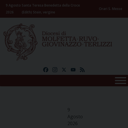
Skip
9 Agosto
Santa Teresa Benedetta della Croce
to
Orari S. Messe
2026
(Edith) Stein, vergine
content
Facebook
Instagram
X
YouTube
Feed
9
Agosto
2026