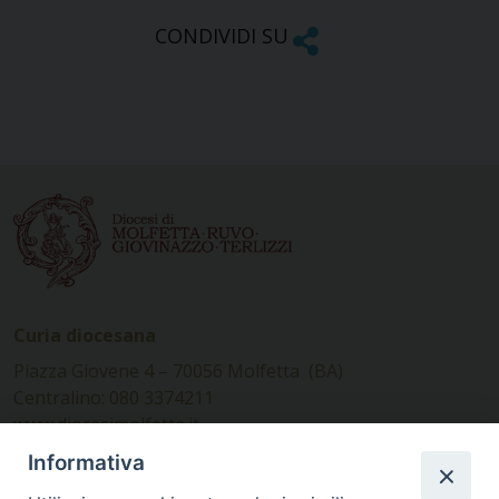
CONDIVIDI SU
Curia diocesana
Piazza Giovene 4 – 70056 Molfetta (BA)
Centralino: 080 3374211
www.diocesimolfetta.it –
diocesimolfetta@pec.chiesacattolica.it
Informativa