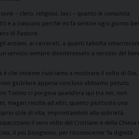
one – clero, religiosi, laici – quanto le comunità
tti e a ciascuno perché mi fa sentire ogni giorno be
ero di Pastore.
li anziani, ai carcerati, a quanti talvolta smarriscon
er un servizio sempre disinteressato a servizio del ben
 è che insieme riusciamo a mostrare il volto di Dio,
l’anno giubilare appena concluso abbiamo potuto
on Tonino ci porgeva quand’era qui tra noi, non
i, magari rivolte ad altri, quanto piuttosto una
prio stile di vita, improntandolo alla sobrietà,
acizzano il vero volto del Cristiano e della Chiesa 
cino, il più bisognoso, per riconoscerne “la dignità