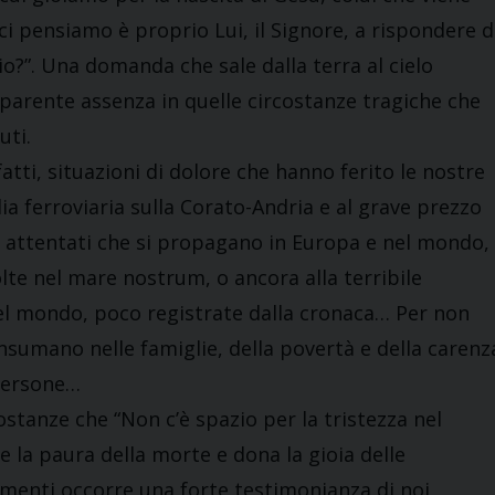
ci pensiamo è proprio Lui, il Signore, a rispondere d
o?”. Una domanda che sale dalla terra al cielo
rente assenza in quelle circostanze tragiche che
uti.
tti, situazioni di dolore che hanno ferito le nostre
ia ferroviaria sulla Corato-Andria e al grave prezzo
li attentati che si propagano in Europa e nel mondo,
lte nel mare nostrum, o ancora alla terribile
 del mondo, poco registrate dalla cronaca… Per non
onsumano nelle famiglie, della povertà e della carenz
persone…
ostanze che “Non c’è spazio per la tristezza nel
ge la paura della morte e dona la gioia delle
enti occorre una forte testimonianza di noi,