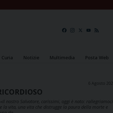
Facebook
Instagram
X
YouTube
Feed
Curia
Notizie
Multimedia
Posta Web
6 Agosto 20
ERICORDIOSO
l nostro Salvatore, carissimi, oggi è nato: rallegriamoci
ce la vita, una vita che distrugge la paura della morte e
cluso da…