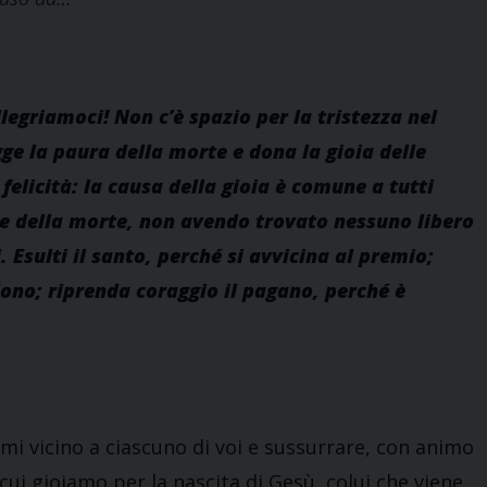
llegriamoci! Non c’è spazio per la tristezza nel
gge la paura della morte e dona la gioia delle
elicità: la causa della gioia è comune a tutti
o e della morte, non avendo trovato nessuno libero
. Esulti il santo, perché si avvicina al premio;
rdono; riprenda coraggio il pagano, perché è
mi vicino a ciascuno di voi e sussurrare, con animo
cui gioiamo per la nascita di Gesù, colui che viene