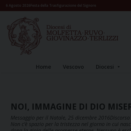
Skip
6 Agosto 2026
Festa della Trasfigurazione del Signore
to
content
Home
Vescovo
Diocesi
NOI, IMMAGINE DI DIO MIS
Messaggio per il Natale, 25 dicembre 2016Discorso «I
Non c’è spazio per la tristezza nel giorno in cui nas
dona la gioia delle promesse eterne. Nessuno è es