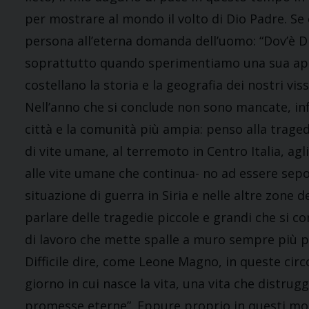
per mostrare al mondo il volto di Dio Padre. Se 
persona all’eterna domanda dell’uomo: “Dov’è Di
soprattutto quando sperimentiamo una sua appa
costellano la storia e la geografia dei nostri viss
Nell’anno che si conclude non sono mancate, infa
città e la comunità più ampia: penso alla traged
di vite umane, al terremoto in Centro Italia, ag
alle vite umane che continua- no ad essere sepo
situazione di guerra in Siria e nelle altre zone
parlare delle tragedie piccole e grandi che si c
di lavoro che mette spalle a muro sempre più 
Difficile dire, come Leone Magno, in queste circ
giorno in cui nasce la vita, una vita che distrug
promesse eterne”. Eppure proprio in questi mom