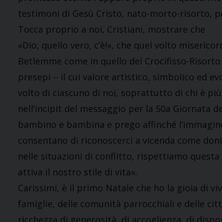
testimoni di Gesù Cristo, nato-morto-risorto, per
Tocca proprio a noi, Cristiani, mostrare che
«Dio, quello vero, c’è!», che quel volto misericor
Betlemme come in quello del Crocifisso-Risorto 
presepi – il cui valore artistico, simbolico ed 
volto di ciascuno di noi, soprattutto di chi è p
nell’incipit del messaggio per la 50a Giornata 
bambino e bambina e prego affinché l’immagine 
consentano di riconoscerci a vicenda come doni
nelle situazioni di conflitto, rispettiamo quest
attiva il nostro stile di vita».
Carissimi, è il primo Natale che ho la gioia di viv
famiglie, delle comunità parrocchiali e delle cit
ricchezza di generosità, di accoglienza, di dispon