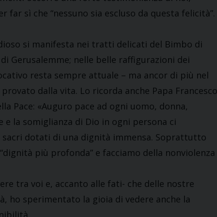
 far sì che “nessuno sia escluso da questa felicità”.
dioso si manifesta nei tratti delicati del Bimbo di
di Gerusalemme; nelle belle raffigurazioni dei
evocativo resta sempre attuale – ma ancor di più nel
iù provato dalla vita. Lo ricorda anche Papa Francesc
della Pace: «Auguro pace ad ogni uomo, donna,
e la somiglianza di Dio in ogni persona ci
 sacri dotati di una dignità immensa. Soprattutto
a “dignità più profonda” e facciamo della nonviolenza
ere tra voi e, accanto alle fati- che delle nostre
tà, ho sperimentato la gioia di vedere anche la
ibilità,