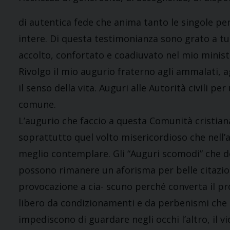
di autentica fede che anima tanto le singole pers
intere. Di questa testimonianza sono grato a tu
accolto, confortato e coadiuvato nel mio minist
Rivolgo il mio augurio fraterno agli ammalati, ag
il senso della vita. Auguri alle Autorità civili p
comune.
L’augurio che faccio a questa Comunità cristiana
soprattutto quel volto misericordioso che nel
meglio contemplare. Gli “Auguri scomodi” che d
possono rimanere un aforisma per belle citazion
provocazione a cia- scuno perché converta il pro
libero da condizionamenti e da perbenismi che op
impediscono di guardare negli occhi l’altro, il vi