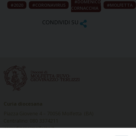
DOMENICO
2020
CORONAVIRUS
MOLFETTA
CORNACCHIA
CONDIVIDI SU
Curia diocesana
Piazza Giovene 4 – 70056 Molfetta (BA)
Centralino: 080 3374211
www.diocesimolfetta.it –
diocesimolfetta@pec.chiesacattolica.it