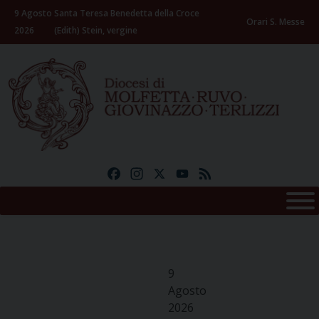
Skip
9 Agosto
Santa Teresa Benedetta della Croce
to
Orari S. Messe
2026
(Edith) Stein, vergine
content
Facebook
Instagram
X
YouTube
Feed
9
Agosto
2026