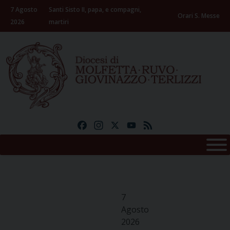
Skip
7 Agosto
Santi Sisto II, papa, e compagni,
to
Orari S. Messe
2026
martiri
content
Facebook
Instagram
X
YouTube
Feed
7
Agosto
2026