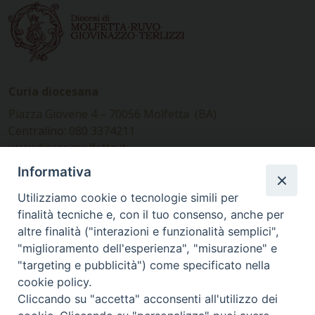
Curia diocesana
Piazza Giovene 4 – 70056 Molfetta (BA)
Centralino: 080 3374211
www.diocesimolfetta.it –
diocesimolfetta@pec.chiesacattolica.it
Informativa
Utilizziamo cookie o tecnologie simili per
Ufficio Comunicazioni sociali
finalità tecniche e, con il tuo consenso, anche per
altre finalità ("interazioni e funzionalità semplici",
Piazza Giovene 4 – 70056 Molfetta (BA)
"miglioramento dell'esperienza", "misurazione" e
comunicazionisociali@diocesimolfetta.it
"targeting e pubblicità") come specificato nella
cookie policy.
Cliccando su "accetta" acconsenti all'utilizzo dei
SEGUICI SU