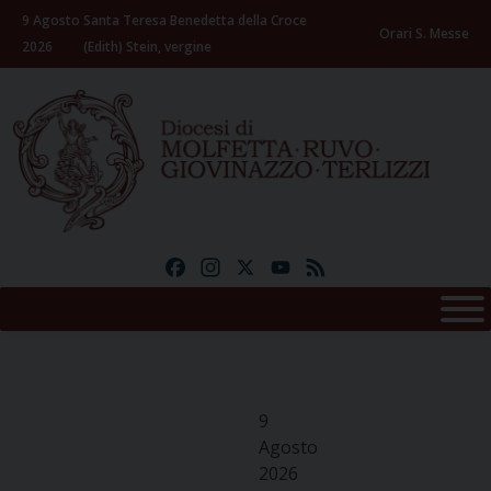
Skip
9 Agosto
Santa Teresa Benedetta della Croce
to
Orari S. Messe
2026
(Edith) Stein, vergine
content
Facebook
Instagram
X
YouTube
Feed
9
Agosto
2026