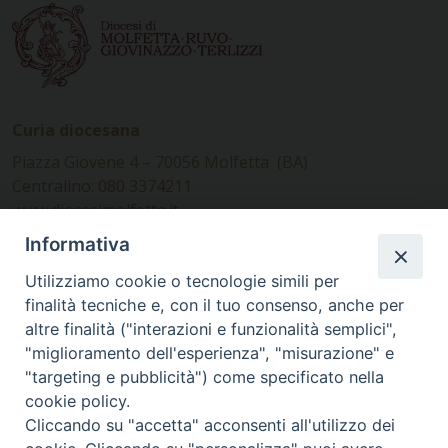
Curia diocesana
Piazza Giovene 4 – 70056 Molfetta (BA)
Centralino: 080 3374211
www.diocesimolfetta.it –
diocesimolfetta@pec.chiesacattolica.it
Informativa
Utilizziamo cookie o tecnologie simili per
Ufficio Comunicazioni sociali
finalità tecniche e, con il tuo consenso, anche per
altre finalità ("interazioni e funzionalità semplici",
Piazza Giovene 4 – 70056 Molfetta (BA)
"miglioramento dell'esperienza", "misurazione" e
comunicazionisociali@diocesimolfetta.it
"targeting e pubblicità") come specificato nella
cookie policy.
Cliccando su "accetta" acconsenti all'utilizzo dei
SEGUICI SU