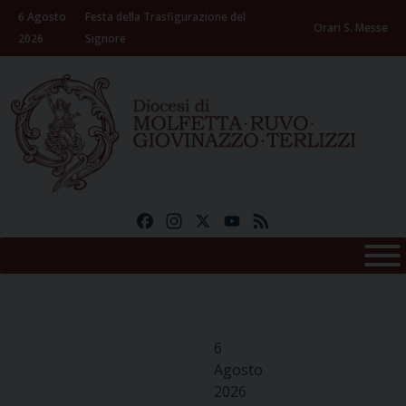
Skip
6 Agosto
Festa della Trasfigurazione del
to
Orari S. Messe
2026
Signore
content
Facebook
Instagram
X
YouTube
Feed
6
Agosto
2026