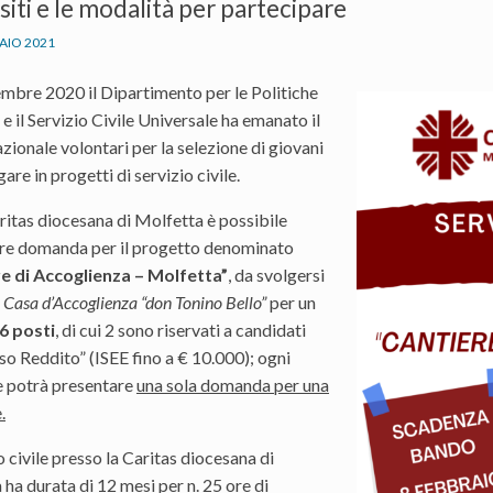
isiti e le modalità per partecipare
AIO 2021
embre 2020 il Dipartimento per le Politiche
 e il Servizio Civile Universale ha emanato il
ionale volontari per la selezione di giovani
are in progetti di servizio civile.
ritas diocesana di Molfetta è possibile
re domanda per il progetto denominato
e di Accoglienza – Molfetta”
, da svolgersi
a
Casa d’Accoglienza “don Tonino Bello”
per un
6 posti
, di cui 2 sono riservati a candidati
o Reddito” (ISEE fino a € 10.000); ogni
e potrà presentare
una sola domanda per una
.
io civile presso la Caritas diocesana di
ha durata di 12 mesi per n. 25 ore di