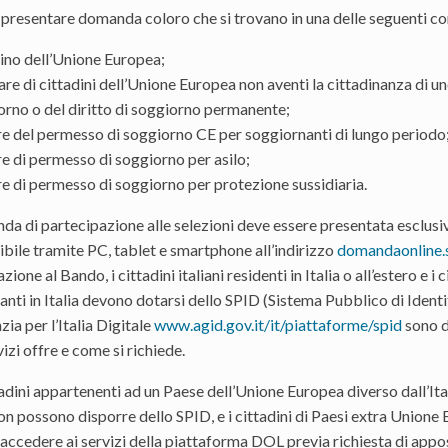
presentare domanda coloro che si trovano in una delle seguenti co
dino dell’Unione Europea;
are di cittadini dell’Unione Europea non aventi la cittadinanza di u
orno o del diritto di soggiorno permanente;
re del permesso di soggiorno CE per soggiornanti di lungo periodo
re di permesso di soggiorno per asilo;
re di permesso di soggiorno per protezione sussidiaria.
da di partecipazione alle selezioni deve essere presentata esclus
bile tramite PC, tablet e smartphone all’indirizzo
domandaonline.se
zione al Bando, i cittadini italiani residenti in Italia o all’estero 
nti in Italia devono dotarsi dello SPID (Sistema Pubblico di Identità 
zia per l’Italia Digitale
www.agid.gov.it/it/piattaforme/spid
sono di
vizi offre e come si richiede.
tadini appartenenti ad un Paese dell’Unione Europea diverso dall’Ita
n possono disporre dello SPID, e i cittadini di Paesi extra Unione 
accedere ai servizi della piattaforma DOL previa richiesta di appo