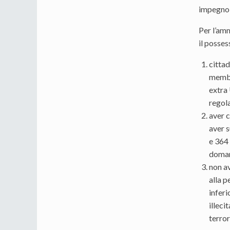
impegno 
Per l’amm
il posses
cittad
membr
extra
regola
aver c
aver s
e 364 
doma
non a
alla p
inferi
illeci
terror