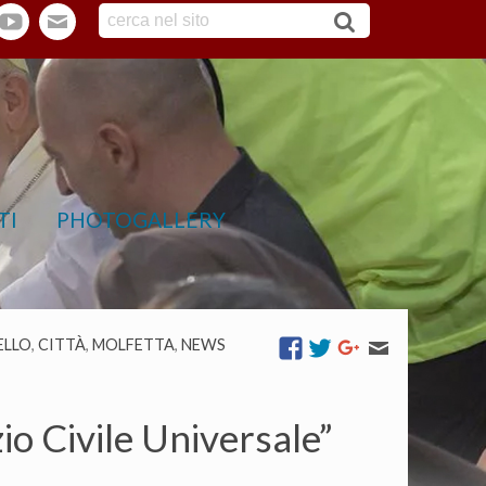
tter
youtube
webmail
TI
PHOTOGALLERY
ELLO
,
CITTÀ
,
MOLFETTA
,
NEWS
zio Civile Universale”