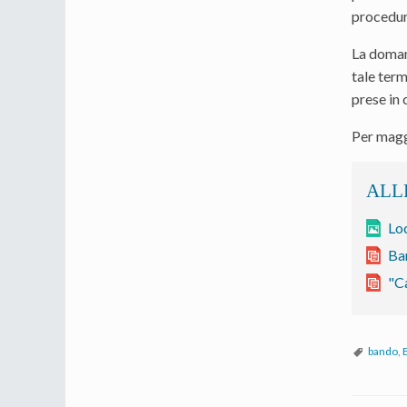
procedur
La doman
tale ter
prese in
Per maggi
Loc
Ban
"Ca
bando
,