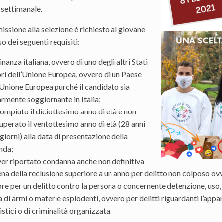
settimanale.
issione alla selezione è richiesto al giovane
so dei seguenti requisiti:
inanza italiana, ovvero di uno degli altri Stati
i dell’Unione Europea, ovvero di un Paese
 Unione Europea purché il candidato sia
rmente soggiornante in Italia;
ompiuto il diciottesimo anno di età e non
uperato il ventottesimo anno di età (28 anni
giorni) alla data di presentazione della
nda;
ver riportato condanna anche non definitiva
ena della reclusione superiore a un anno per delitto non colposo ov
ore per un delitto contro la persona o concernente detenzione, uso
ta di armi o materie esplodenti, ovvero per delitti riguardanti l’app
istici o di criminalità organizzata.