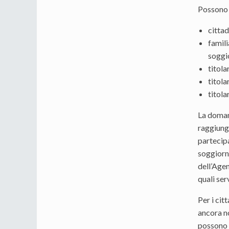
Possono 
citta
famili
soggi
titola
titola
titola
La doman
raggiungi
partecipa
soggiorna
dell’Agen
quali ser
Per i cit
ancora no
possono 