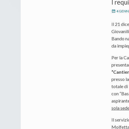
I requ
4 GENN
Il 21 dic
Giovanili
Bando naz
da impieg
Per la Ca
presenta
“Cantier
presso l
totale di
con “Bass
aspirant
sola sede
Il serviz
Molfetta 