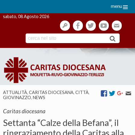
menu
sabato, 08 Agosto 2026
gestione
facebook
twitter
youtube
webmai
Skip
to
content
ATTUALITÀ
,
CARITAS DIOCESANA
,
CITTÀ
,
GIOVINAZZO
,
NEWS
Caritas diocesana
Settanta “Calze della Befana”, il
ringraziamento della Caritas alla