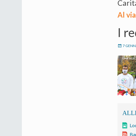
Carit
Al vi
I r
7 GENN
Loc
Ban