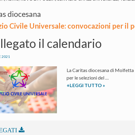
as diocesana
zio Civile Universale: convocazioni per il 
allegato il calendario
E 2021
La Caritas diocesana di Molfetta 
per le selezioni del …
Servizio
+LEGGI TUTTO
»
Civile
Universale:
convocazioni
per
il
percorso