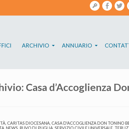
gestione
facebook
twi
FICI
ARCHIVIO
ANNUARIO
CONTAT
hivio:
Casa d’Accoglienza Do
ITÀ
,
CARITAS DIOCESANA
,
CASA D'ACCOGLIENZA DON TONINO B
TA
,
NEWS
,
RUVO DI PUGLIA
,
SERVIZIO CIVILE UNIVERSALE
,
TERLIZ