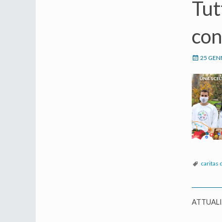
Tut
con
25 GEN
caritas
ATTUAL