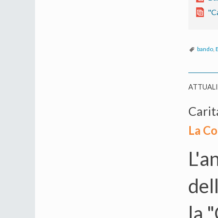
"Ca
bando
,
ATTUAL
Carit
La Co
L'a
del
la 