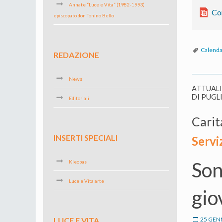
Annate “Luce e Vita” (1982-1993)
Co
episcopato don Tonino Bello
Calenda
REDAZIONE
News
ATTUAL
DI PUGL
Editoriali
Carit
INSERTI SPECIALI
Servi
Son
Kleopas
Luce e Vita arte
gio
25 GEN
LUCE E VITA