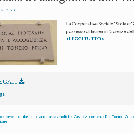
BRE 2020
La Cooperativa Sociale “Stola e G
possesso di laurea in “Scienze de
La
+LEGGI TUTTO
»
Cooperativa
Sociale
“Stola
e
Grembiule”
ricerca
un
rga
educatore
o di lavoro
,
caritas diocesana
,
caritas molfetta
,
Casa d'Accoglienza Don Tonino
,
Coope
zione