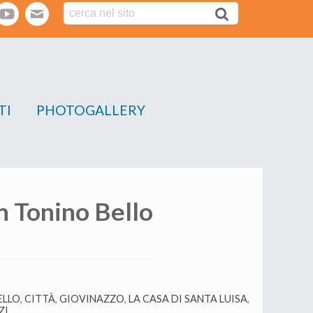
tter
youtube
webmail
TI
PHOTOGALLERY
n Tonino Bello
ELLO
,
CITTÀ
,
GIOVINAZZO
,
LA CASA DI SANTA LUISA
,
ZI