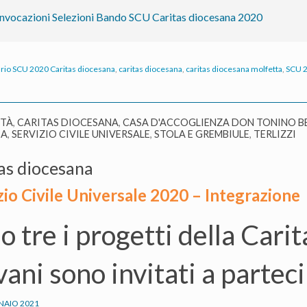
di
nvocazioni Selezioni Bando SCU Caritas diocesana 2020
selezione
rio SCU 2020 Caritas diocesana
,
caritas diocesana
,
caritas diocesana molfetta
,
SCU 
ITÀ
,
CARITAS DIOCESANA
,
CASA D'ACCOGLIENZA DON TONINO B
IA
,
SERVIZIO CIVILE UNIVERSALE
,
STOLA E GREMBIULE
,
TERLIZZI
as diocesana
zio Civile Universale 2020 – Integrazione
o tre i progetti della Carit
vani sono invitati a partec
NAIO 2021