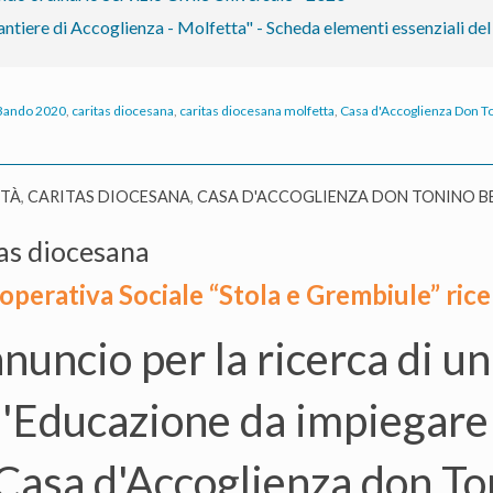
ntiere di Accoglienza - Molfetta" - Scheda elementi essenziali d
Bando 2020
,
caritas diocesana
,
caritas diocesana molfetta
,
Casa d'Accoglienza Don T
ITÀ
,
CARITAS DIOCESANA
,
CASA D'ACCOGLIENZA DON TONINO B
as diocesana
operativa Sociale “Stola e Grembiule” ric
nnuncio per la ricerca di u
l'Educazione da impiegare 
"Casa d'Accoglienza don To