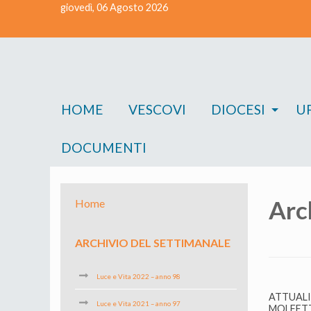
giovedì, 06 Agosto 2026
Skip
to
content
HOME
VESCOVI
DIOCESI
UF
DOCUMENTI
Arc
Home
ARCHIVIO DEL SETTIMANALE
Luce e Vita 2022 – anno 98
ATTUAL
Luce e Vita 2021 – anno 97
MOLFET