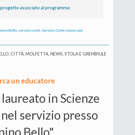
el progetto associato al programma
onino Bello
,
servizio civile
,
Servizio Civile Universale
ELLO
,
CITTÀ
,
MOLFETTA
,
NEWS
,
STOLA E GREMBIULE
erca un educatore
n laureato in Scienze
nel servizio presso
nino Bello"