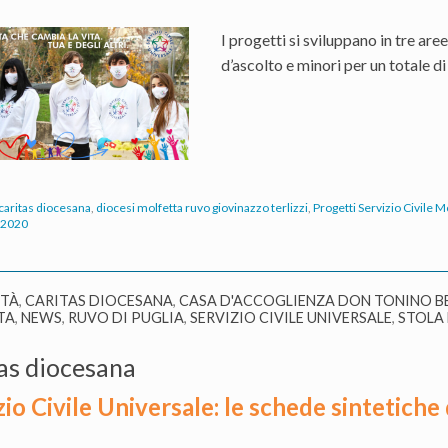
I progetti si sviluppano in tre aree
d’ascolto e minori per un totale di
caritas diocesana
,
diocesi molfetta ruvo giovinazzo terlizzi
,
Progetti Servizio Civile M
 2020
ITÀ
,
CARITAS DIOCESANA
,
CASA D'ACCOGLIENZA DON TONINO B
TA
,
NEWS
,
RUVO DI PUGLIA
,
SERVIZIO CIVILE UNIVERSALE
,
STOLA 
as diocesana
zio Civile Universale: le schede sintetiche