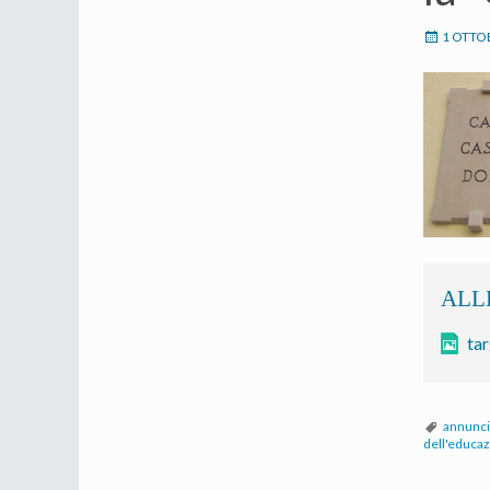
1 OTTO
ta
annunci
dell'educa