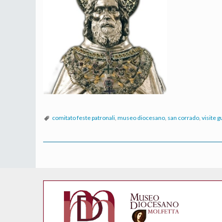
comitato feste patronali
,
museo diocesano
,
san corrado
,
visite g
P
o
s