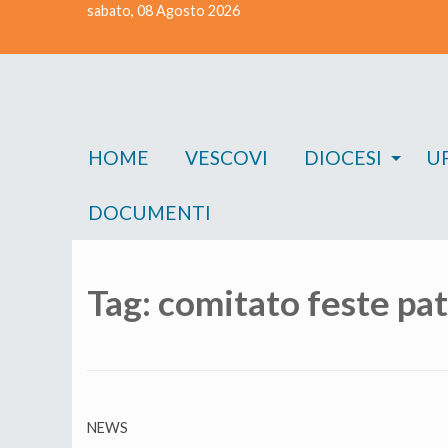
sabato, 08 Agosto 2026
Skip
to
content
HOME
VESCOVI
DIOCESI
UF
DOCUMENTI
Tag:
comitato feste pat
NEWS