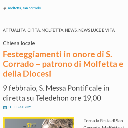
molfetta
,
san corrado
ATTUALITÀ
,
CITTÀ
,
MOLFETTA
,
NEWS
,
NEWS LUCE E VITA
Chiesa locale
Festeggiamenti in onore di S.
Corrado – patrono di Molfetta e
della Diocesi
9 febbraio, S. Messa Pontificale in
diretta su Teledehon ore 19,00
3 FEBBRAIO 2021
Torna la Festa di San
Corrado. Molfetta si