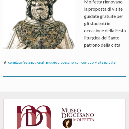
Molfetta rinnovano
la proposta di visite
guidate gratuite per
gli studenti in
occasione della Festa
liturgica del Santo
patrono della città
comitato feste patronali
,
museo diocesano
,
san corrado
,
visite guidate
P
o
s
t
N
a