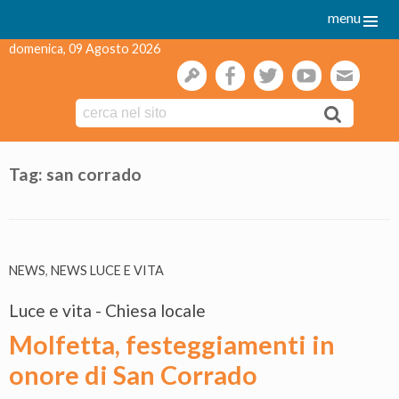
menu
domenica, 09 Agosto 2026
gestione
facebook
twitter
youtube
webmai
Skip
to
Tag:
san corrado
content
NEWS
,
NEWS LUCE E VITA
Luce e vita - Chiesa locale
Molfetta, festeggiamenti in
onore di San Corrado