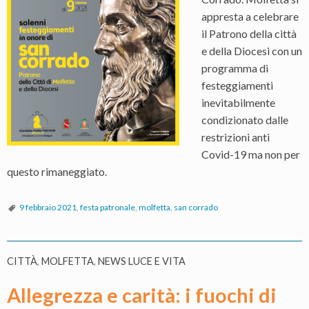
appresta a celebrare
il Patrono della città
e della Diocesi con un
programma di
festeggiamenti
inevitabilmente
condizionato dalle
restrizioni anti
Covid-19 ma non per
questo rimaneggiato.
9 febbraio 2021
,
festa patronale
,
molfetta
,
san corrado
CITTÀ
,
MOLFETTA
,
NEWS LUCE E VITA
Allegrezza e carità: i fuochi di