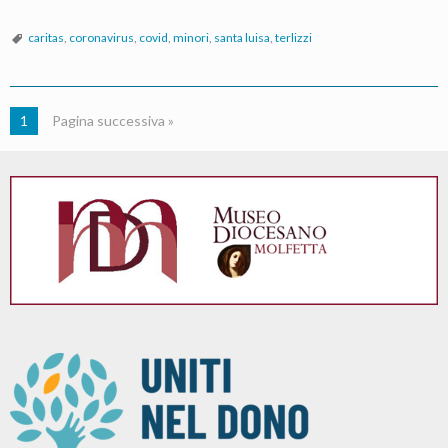
caritas
,
coronavirus
,
covid
,
minori
,
santa luisa
,
terlizzi
1
Pagina successiva »