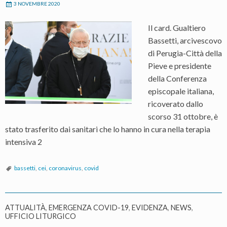
3 NOVEMBRE 2020
Il card. Gualtiero
Bassetti, arcivescovo
di Perugia-Città della
Pieve e presidente
della Conferenza
episcopale italiana,
ricoverato dallo
scorso 31 ottobre, è
stato trasferito dai sanitari che lo hanno in cura nella terapia
intensiva 2
bassetti
,
cei
,
coronavirus
,
covid
ATTUALITÀ
,
EMERGENZA COVID-19
,
EVIDENZA
,
NEWS
,
UFFICIO LITURGICO