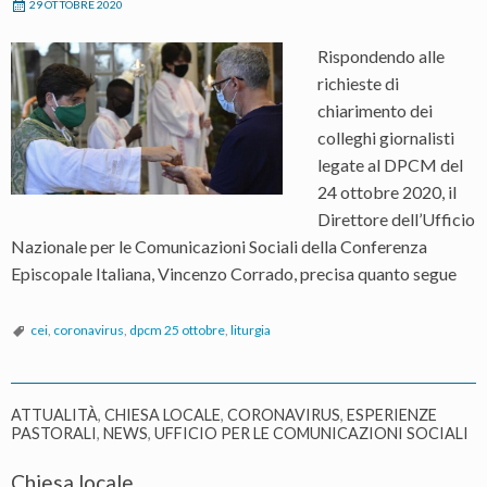
29 OTTOBRE 2020
Rispondendo alle
richieste di
chiarimento dei
colleghi giornalisti
legate al DPCM del
24 ottobre 2020, il
Direttore dell’Ufficio
Nazionale per le Comunicazioni Sociali della Conferenza
Episcopale Italiana, Vincenzo Corrado, precisa quanto segue
cei
,
coronavirus
,
dpcm 25 ottobre
,
liturgia
ATTUALITÀ
,
CHIESA LOCALE
,
CORONAVIRUS
,
ESPERIENZE
PASTORALI
,
NEWS
,
UFFICIO PER LE COMUNICAZIONI SOCIALI
Chiesa locale