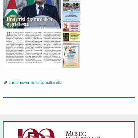
crisi di governo
,
italia
,
mattarella
P
o
s
t