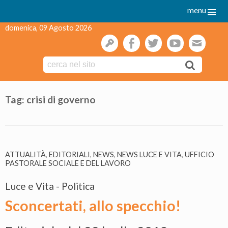
menu
domenica, 09 Agosto 2026
gestione
facebook
twitter
youtube
webmai
Skip
to
Tag:
crisi di governo
content
ATTUALITÀ
,
EDITORIALI
,
NEWS
,
NEWS LUCE E VITA
,
UFFICIO
PASTORALE SOCIALE E DEL LAVORO
Luce e Vita - Politica
Sconcertati, allo specchio!