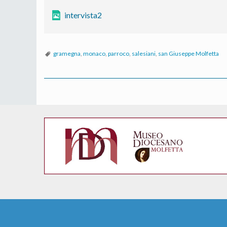
intervista2
gramegna
,
monaco
,
parroco
,
salesiani
,
san Giuseppe Molfetta
P
o
s
t
N
a