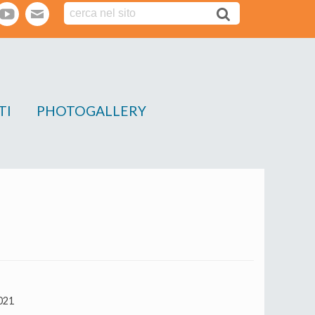
tter
youtube
webmail
TI
PHOTOGALLERY
021