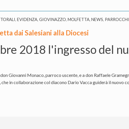
STORALI
,
EVIDENZA
,
GIOVINAZZO
,
MOLFETTA
,
NEWS
,
PARROCCH
tta dai Salesiani alla Diocesi
re 2018 l'ingresso del nu
a don Giovanni Monaco, parroco uscente, e a don Raffaele Gramegna
 che in collaborazione col diacono Dario Vacca guiderà il nuovo co