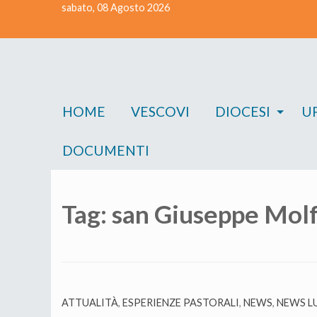
sabato, 08 Agosto 2026
Skip
to
content
HOME
VESCOVI
DIOCESI
UF
DOCUMENTI
Tag:
san Giuseppe Mol
ATTUALITÀ
,
ESPERIENZE PASTORALI
,
NEWS
,
NEWS LU